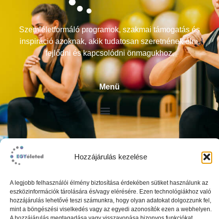
Szemléletformáló programok, szakmai támogatás és
inspiráció azoknak, akik tudatosan szeretnének élni,
fejlődni és kapcsolódni önmagukhoz.
Menü
Átláthatóság
Hozzájárulás kezelése
ÁSZF
Impresszum
A legjobb felhasználói élmény biztosítása érdekében sütiket használunk az
eszközinformációk tárolására és/vagy elérésére. Ezen technológiákhoz való
Adatkezelési tájékoztató
hozzájárulás lehetővé teszi számunkra, hogy olyan adatokat dolgozzunk fel,
mint a böngészési viselkedés vagy az egyedi azonosítók ezen a webhelyen.
A hozzájárulás megtagadása vagy visszavonása bizonyos funkciókat