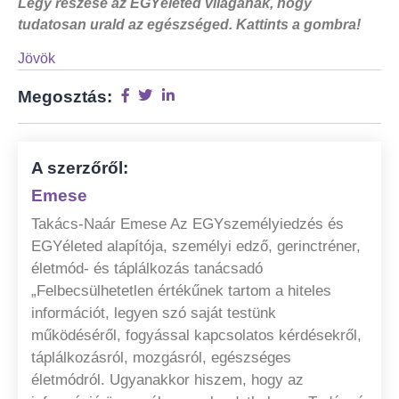
Légy részese az EGYéleted világának, hogy
tudatosan urald az egészséged. Kattints a gombra!
Jövök
Megosztás:
A szerzőről:
Emese
Takács-Naár Emese Az EGYszemélyiedzés és
EGYéleted alapítója, személyi edző, gerinctréner,
életmód- és táplálkozás tanácsadó
„Felbecsülhetetlen értékűnek tartom a hiteles
információt, legyen szó saját testünk
működéséről, fogyással kapcsolatos kérdésekről,
táplálkozásról, mozgásról, egészséges
életmódról. Ugyanakkor hiszem, hogy az