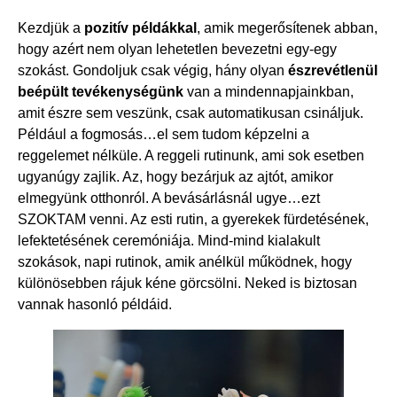
Kezdjük a
pozitív példákkal
, amik megerősítenek abban,
hogy azért nem olyan lehetetlen bevezetni egy-egy
szokást. Gondoljuk csak végig, hány olyan
észrevétlenül
beépült tevékenységünk
van a mindennapjainkban,
amit észre sem veszünk, csak automatikusan csináljuk.
Például a fogmosás…el sem tudom képzelni a
reggelemet nélküle. A reggeli rutinunk, ami sok esetben
ugyanúgy zajlik. Az, hogy bezárjuk az ajtót, amikor
elmegyünk otthonról. A bevásárlásnál ugye…ezt
SZOKTAM venni. Az esti rutin, a gyerekek fürdetésének,
lefektetésének ceremóniája. Mind-mind kialakult
szokások, napi rutinok, amik anélkül működnek, hogy
különösebben rájuk kéne görcsölni. Neked is biztosan
vannak hasonló példáid.