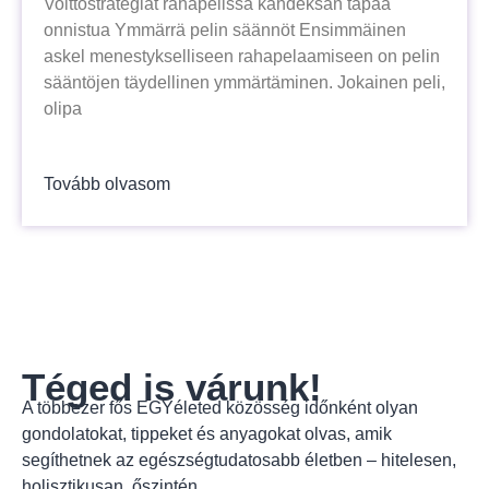
Voittostrategiat rahapelissä kahdeksan tapaa
onnistua Ymmärrä pelin säännöt Ensimmäinen
askel menestykselliseen rahapelaamiseen on pelin
sääntöjen täydellinen ymmärtäminen. Jokainen peli,
olipa
Tovább olvasom
Téged is várunk!
A többezer fős EGYéleted közösség időnként olyan
gondolatokat, tippeket és anyagokat olvas, amik
segíthetnek az egészségtudatosabb életben – hitelesen,
holisztikusan, őszintén.