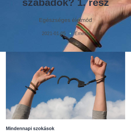
szabadok? 1. rész
Egészséges életmód
2021-01-05
Emese
Mindennapi szokások