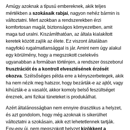
Amúgy azoknak a típusú embereknek, akik teljes
mértékben a
szokásaik rabjai
, nagyon nehéz bármin is
változtatni. Mert azokban a rendszerekben érzi
komfortosan magát, biztonságos környezetben, amit
maga tud uralni. Kiszámíthatóan, az általa kialakított
keretek között zajlik az élete. Ez viszont általában
nagyfokú rugalmatlansággal is jár. Amint nem úgy alakul
egy körülmény, hogy a megszokott cselekvés
ugyanabban a formában történjen, a rendszer összeborul
frusztrációt és a kontroll elvesztésének érzését
okozva
. Szélsőséges példa erre a kényszerbetegek, akik
ha nem nézik meg hatszor, hogy bezárták-e az ajtót, vagy
kihúzták-e a vasalót, akkor komoly belső feszültséget
éreznek, ami fizikai tüneteket is produkálhat.
Azért általánosságban nem ennyire drasztikus a helyzet,
és azt gondolom, hogy még azoknak is sikerülhet
változtatni a szokásain, akik ezt lehetetlennek tartják.
Egy-egy új, nem megszokott helyzet
kizökkent a