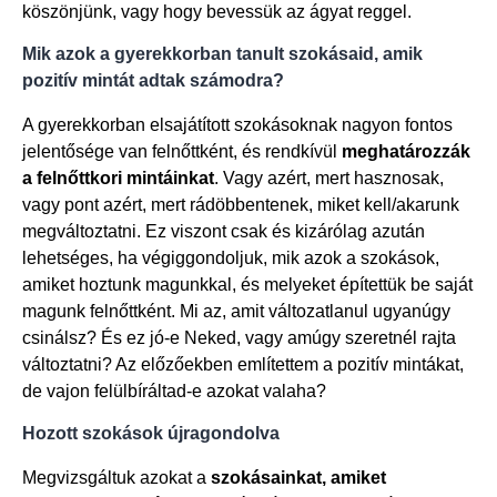
köszönjünk, vagy hogy bevessük az ágyat reggel.
Mik azok a gyerekkorban tanult szokásaid, amik
pozitív mintát adtak számodra?
A gyerekkorban elsajátított szokásoknak nagyon fontos
jelentősége van felnőttként, és rendkívül
meghatározzák
a felnőttkori mintáinkat
. Vagy azért, mert hasznosak,
vagy pont azért, mert rádöbbentenek, miket kell/akarunk
megváltoztatni. Ez viszont csak és kizárólag azután
lehetséges, ha végiggondoljuk, mik azok a szokások,
amiket hoztunk magunkkal, és melyeket építettük be saját
magunk felnőttként. Mi az, amit változatlanul ugyanúgy
csinálsz? És ez jó-e Neked, vagy amúgy szeretnél rajta
változtatni? Az előzőekben említettem a pozitív mintákat,
de vajon felülbíráltad-e azokat valaha?
Hozott szokások újragondolva
Megvizsgáltuk azokat a
szokásainkat, amiket