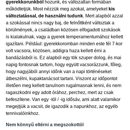
gyerekkorunkból
hozunk, és változatlan formában
működtetjük. Most nézzük meg azokat, amelyeket
kis
változtatással, de használni tudunk
. Mert alapból azzal
a szokással nincs nagy baj, de felnőttként változtak a
körülmények, a családban közösen elfogadott szokások
is kialakulnak, vagy a gyerek temperamentumához kellett
igazítani. Például: gyerekkoromban minden este fél 7-kor
volt vacsora, közösen, addigra haza kellett érni a
bandázásból is. Ez alapból egy tök szuper dolog, és mai
napig fontosnak tartom, hogy együtt vacsorázzunk, főleg,
hogy nagyjából annyi időnk van a napi történéseket
átbeszélni, kupaktanácsot tartani. Viszont az időpontot
illetően meg kellett tanulnom rugalmasnak lenni, és nem
ragaszkodni egy adott órához, perchez, mert az csak
befeszítene. Van egy -tól / -ig idősáv, ami alatt valamikor
megejtjük a vacsit, de igazodik a napunkhoz, az egyéb
tennivalóinkhoz.
Nem könnyű eltérni a megszokottól