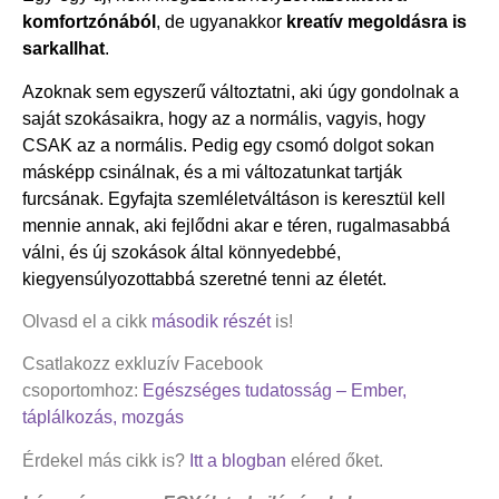
komfortzónából
, de ugyanakkor
kreatív megoldásra is
sarkallhat
.
Azoknak sem egyszerű változtatni, aki úgy gondolnak a
saját szokásaikra, hogy az a normális, vagyis, hogy
CSAK az a normális. Pedig egy csomó dolgot sokan
másképp csinálnak, és a mi változatunkat tartják
furcsának. Egyfajta szemléletváltáson is keresztül kell
mennie annak, aki fejlődni akar e téren, rugalmasabbá
válni, és új szokások által könnyedebbé,
kiegyensúlyozottabbá szeretné tenni az életét.
Olvasd el a cikk
második részét
is!
Csatlakozz exkluzív Facebook
csoportomhoz:
Egészséges tudatosság – Ember,
táplálkozás, mozgás
Érdekel más cikk is?
Itt a blogban
eléred őket.