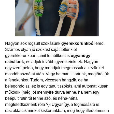
Nagyon sok rögzült szokásunk
gyerekkorunkból
ered.
Számos olyan jó szokást sajátítottunk el
gyerekkorunkban, amit felnőttként is
ugyanúgy
csinálunk
, és adjuk tovább gyerekeinknek. Nagyon
egyszerű példa, hogy mondjuk megmossuk a kezünket
mosdóhasználat után. Vagy ha már itt tartunk, megtöröljük
a fenekünket. Tudom, viccesen hangzik, de ha
belegondolsz, ez is egy tanult szokás, ami automatikusan
működik (még jó! mennyire durva lenne, ha nem egy
beépült rutinról lenne szó, és néha-néha
megfeledkeznénk róla ?). Ugyanígy, a fogmosásra is
rászoktattak minket kiskorunkban, meg hogy illedelmesen