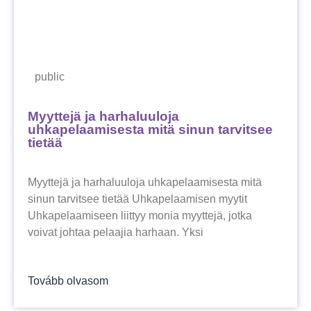
public
Myyttejä ja harhaluuloja
uhkapelaamisesta mitä sinun tarvitsee
tietää
Myyttejä ja harhaluuloja uhkapelaamisesta mitä
sinun tarvitsee tietää Uhkapelaamisen myytit
Uhkapelaamiseen liittyy monia myyttejä, jotka
voivat johtaa pelaajia harhaan. Yksi
Tovább olvasom