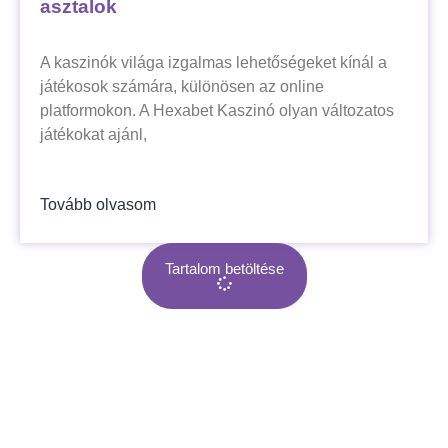
asztalok
A kaszinók világa izgalmas lehetőségeket kínál a
játékosok számára, különösen az online
platformokon. A Hexabet Kaszinó olyan változatos
játékokat ajánl,
Tovább olvasom
Tartalom betöltése