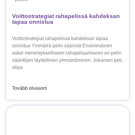
Voittostrategiat rahapelissä kahdeksan
tapaa onnistua
Voittostrategiat rahapelissä kahdeksan tapaa
onnistua Ymmärrä pelin säännöt Ensimmäinen
askel menestykselliseen rahapelaamiseen on pelin
sääntöjen täydellinen ymmärtäminen. Jokainen peli,
olipa
Tovább olvasom