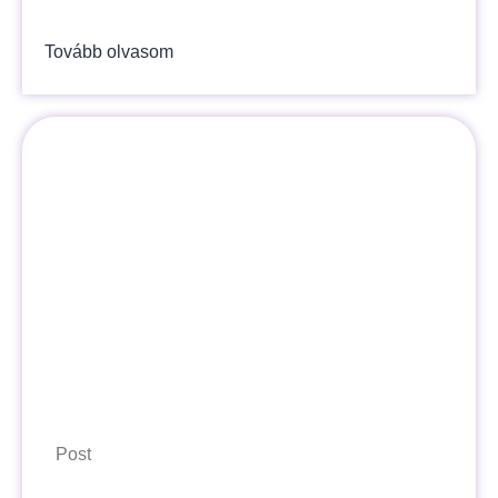
Tovább olvasom
Post