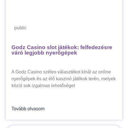
public
Godz Casino slot játékok: felfedezésre
váró legjobb nyerőgépek
A Godz Casino széles választékot kínál az online
nyerőgépek és az élő kaszinó játékok terén, melyek
közül sok izgalmas lehetőséget
Tovább olvasom