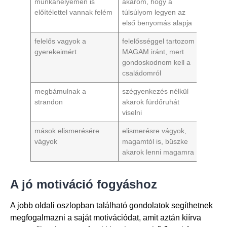
munkahelyemen is
akarom, hogy a
előítélettel vannak felém
túlsúlyom legyen az
első benyomás alapja
felelős vagyok a
felelősséggel tartozom
gyerekeimért
MAGAM iránt, mert
gondoskodnom kell a
családomról
megbámulnak a
szégyenkezés nélkül
strandon
akarok fürdőruhát
viselni
mások elismerésére
elismerésre vágyok,
vágyok
magamtól is, büszke
akarok lenni magamra
A jó motiváció fogyáshoz
A jobb oldali oszlopban található gondolatok segíthetnek
megfogalmazni a saját motivációdat, amit aztán kiírva