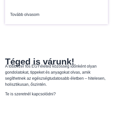
Tovább olvasom
Téged is várunk!
A többezer fős EGYéleted közösség időnként olyan
gondolatokat, tippeket és anyagokat olvas, amik
segíthetnek az egészségtudatosabb életben – hitelesen,
holisztikusan, őszintén.
Te is szeretnél kapcsolódni?