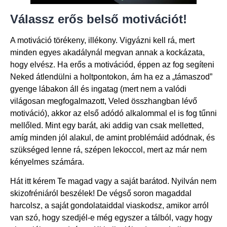
Válassz erős belső motivációt!
A motiváció törékeny, illékony. Vigyázni kell rá, mert
minden egyes akadálynál megvan annak a kockázata,
hogy elvész. Ha erős a motivációd, éppen az fog segíteni
Neked átlendülni a holtpontokon, ám ha ez a „támaszod”
gyenge lábakon áll és ingatag (mert nem a valódi
világosan megfogalmazott, Veled összhangban lévő
motiváció), akkor az első adódó alkalommal el is fog tűnni
mellőled. Mint egy barát, aki addig van csak melletted,
amíg minden jól alakul, de amint problémáid adódnak, és
szükséged lenne rá, szépen lekoccol, mert az már nem
kényelmes számára.
Hát itt kérem Te magad vagy a saját barátod. Nyilván nem
skizofréniáról beszélek! De végső soron magaddal
harcolsz, a saját gondolataiddal viaskodsz, amikor arról
van szó, hogy szedjél-e még egyszer a tálból, vagy hogy