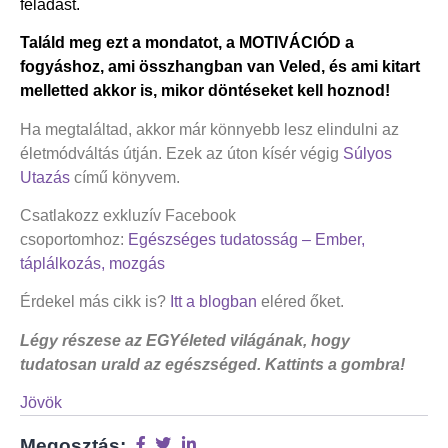
feladást.
Találd meg ezt a mondatot, a MOTIVÁCIÓD a
fogyáshoz, ami összhangban van Veled, és ami kitart
melletted akkor is, mikor döntéseket kell hoznod!
Ha megtaláltad, akkor már könnyebb lesz elindulni az
életmódváltás útján. Ezek az úton kísér végig
Súlyos
Utazás
című könyvem.
Csatlakozz exkluzív Facebook
csoportomhoz:
Egészséges tudatosság – Ember,
táplálkozás, mozgás
Érdekel más cikk is?
Itt a blogban
eléred őket.
Légy részese az EGYéleted világának, hogy
tudatosan urald az egészséged. Kattints a gombra!
Jövök
Megosztás: