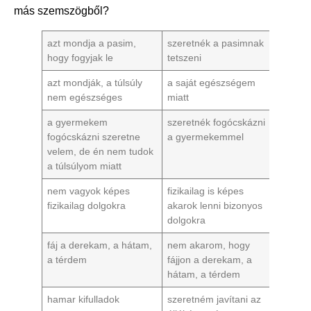
más szemszögből?
azt mondja a pasim,
szeretnék a pasimnak
hogy fogyjak le
tetszeni
azt mondják, a túlsúly
a saját egészségem
nem egészséges
miatt
a gyermekem
szeretnék fogócskázni
fogócskázni szeretne
a gyermekemmel
velem, de én nem tudok
a túlsúlyom miatt
nem vagyok képes
fizikailag is képes
fizikailag dolgokra
akarok lenni bizonyos
dolgokra
fáj a derekam, a hátam,
nem akarom, hogy
a térdem
fájjon a derekam, a
hátam, a térdem
hamar kifulladok
szeretném javítani az