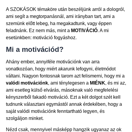
A SZOKÁSOK témaköre után beszéljünk arról a dologról,
ami segít a megtorpanásnál, ami irányban tart, ami a
szemünk előtt lebeg, ha megakadtunk, vagy éppen
feladnánk. Ez nem más, mint a
MOTIVÁCIÓ
. A mi
esetünkben: motiváció fogyáshoz.
Mi a motivációd?
Ahány ember, annyiféle motivációnk van arra
vonatkozóan, hogy miért akarunk lefogyni, életmódot
váltani. Nagyon fontosnak tarom azt felismerni, hogy mi a
valódi motivációnk
, ami ténylegesen a
MIÉNK
, és mi az,
ami esetleg külső elvárás, másoknak való megfelelési
kényszerből fakadó motiváció. Ezt a két dolgot szét kell
tudnunk választani egymástól annak érdekében, hogy a
saját valódi motivációnk fenntartható legyen, és
szolgáljon minket.
Nézd csak, mennyivel másképp hangzik ugyanaz az ok