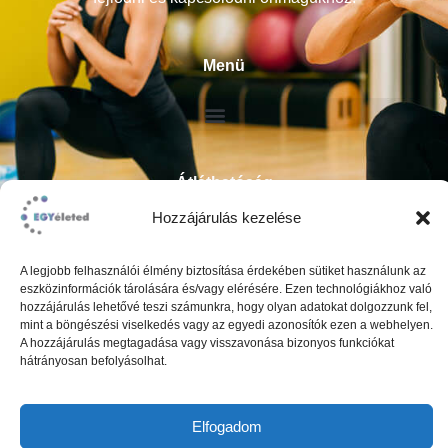
Menü
Átláthatóság
Hozzájárulás kezelése
ÁSZF
Impresszum
A legjobb felhasználói élmény biztosítása érdekében sütiket használunk az
Adatkezelési tájékoztató
eszközinformációk tárolására és/vagy elérésére. Ezen technológiákhoz való
hozzájárulás lehetővé teszi számunkra, hogy olyan adatokat dolgozzunk fel,
mint a böngészési viselkedés vagy az egyedi azonosítók ezen a webhelyen.
A hozzájárulás megtagadása vagy visszavonása bizonyos funkciókat
hátrányosan befolyásolhat.
Elfogadom