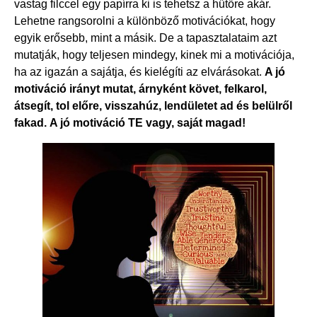
vastag filccel egy papírra ki is tehetsz a hűtőre akár.
Lehetne rangsorolni a különböző motivációkat, hogy
egyik erősebb, mint a másik. De a tapasztalataim azt
mutatják, hogy teljesen mindegy, kinek mi a motivációja,
ha az igazán a sajátja, és kielégíti az elvárásokat.
A jó
motiváció irányt mutat, árnyként követ, felkarol,
átsegít, tol előre, visszahúz, lendületet ad és belülről
fakad.
A jó motiváció TE vagy, saját magad!