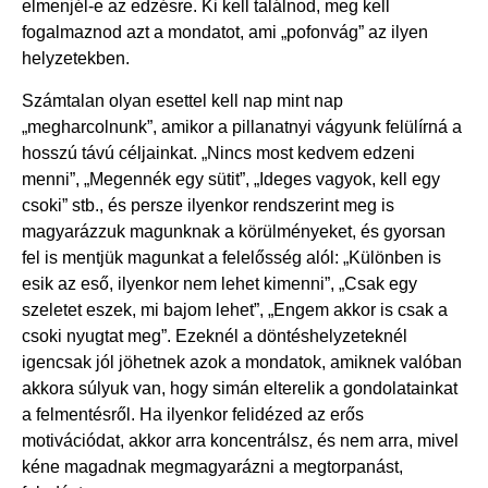
elmenjél-e az edzésre. Ki kell találnod, meg kell
fogalmaznod azt a mondatot, ami „pofonvág” az ilyen
helyzetekben.
Számtalan olyan esettel kell nap mint nap
„megharcolnunk”, amikor a pillanatnyi vágyunk felülírná a
hosszú távú céljainkat. „Nincs most kedvem edzeni
menni”, „Megennék egy sütit”, „Ideges vagyok, kell egy
csoki” stb., és persze ilyenkor rendszerint meg is
magyarázzuk magunknak a körülményeket, és gyorsan
fel is mentjük magunkat a felelősség alól: „Különben is
esik az eső, ilyenkor nem lehet kimenni”, „Csak egy
szeletet eszek, mi bajom lehet”, „Engem akkor is csak a
csoki nyugtat meg”. Ezeknél a döntéshelyzeteknél
igencsak jól jöhetnek azok a mondatok, amiknek valóban
akkora súlyuk van, hogy simán elterelik a gondolatainkat
a felmentésről. Ha ilyenkor felidézed az erős
motivációdat, akkor arra koncentrálsz, és nem arra, mivel
kéne magadnak megmagyarázni a megtorpanást,