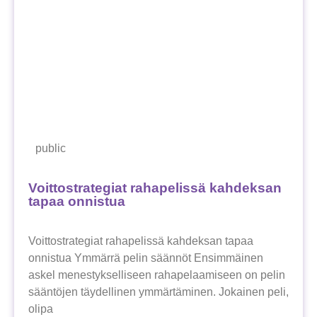
public
Voittostrategiat rahapelissä kahdeksan
tapaa onnistua
Voittostrategiat rahapelissä kahdeksan tapaa
onnistua Ymmärrä pelin säännöt Ensimmäinen
askel menestykselliseen rahapelaamiseen on pelin
sääntöjen täydellinen ymmärtäminen. Jokainen peli,
olipa