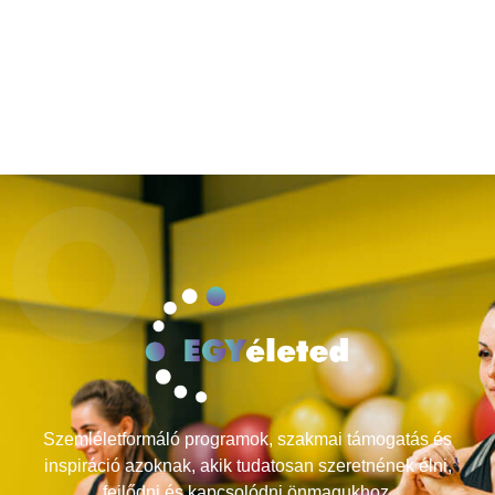
Szemléletformáló programok, szakmai támogatás és
inspiráció azoknak, akik tudatosan szeretnének élni,
fejlődni és kapcsolódni önmagukhoz.