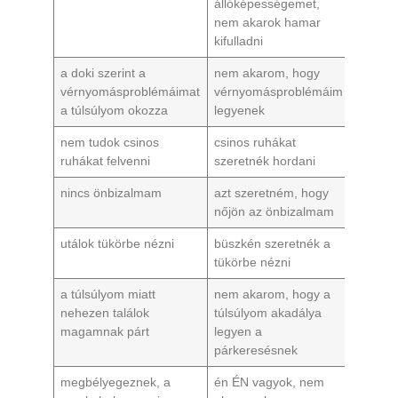
állóképességemet,
nem akarok hamar
kifulladni
a doki szerint a
nem akarom, hogy
vérnyomásproblémáimat
vérnyomásproblémáim
a túlsúlyom okozza
legyenek
nem tudok csinos
csinos ruhákat
ruhákat felvenni
szeretnék hordani
nincs önbizalmam
azt szeretném, hogy
nőjön az önbizalmam
utálok tükörbe nézni
büszkén szeretnék a
tükörbe nézni
a túlsúlyom miatt
nem akarom, hogy a
nehezen találok
túlsúlyom akadálya
magamnak párt
legyen a
párkeresésnek
megbélyegeznek, a
én ÉN vagyok, nem