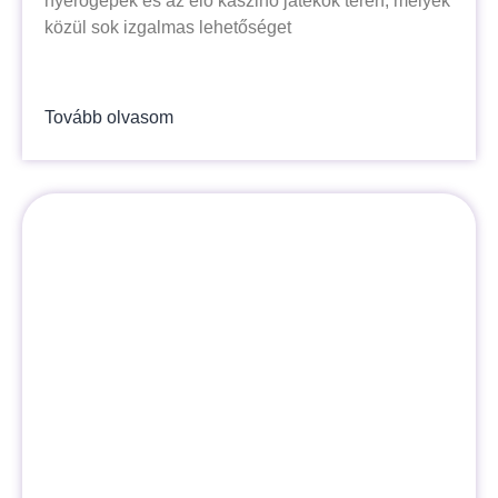
nyerőgépek és az élő kaszinó játékok terén, melyek
közül sok izgalmas lehetőséget
Tovább olvasom