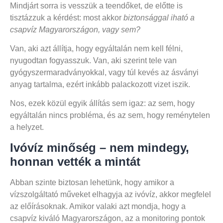
Mindjárt sorra is vesszük a teendőket, de előtte is
tisztázzuk a kérdést: most akkor
biztonsággal iható a
csapvíz Magyarországon, vagy sem?
Van, aki azt állítja, hogy egyáltalán nem kell félni,
nyugodtan fogyasszuk. Van, aki szerint tele van
gyógyszermaradványokkal, vagy túl kevés az ásványi
anyag tartalma, ezért inkább palackozott vizet iszik.
Nos, ezek közül egyik állítás sem igaz: az sem, hogy
egyáltalán nincs probléma, és az sem, hogy reménytelen
a helyzet.
Ivóvíz minőség – nem mindegy,
honnan vették a mintát
Abban szinte biztosan lehetünk, hogy amikor a
vízszolgáltató műveket elhagyja az ivóvíz, akkor megfelel
az előírásoknak. Amikor valaki azt mondja, hogy a
csapvíz kiváló Magyarországon, az a monitoring pontok