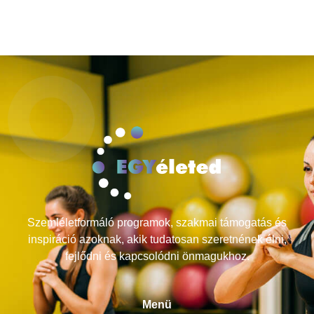
Szemléletformáló programok, szakmai támogatás és
inspiráció azoknak, akik tudatosan szeretnének élni,
fejlődni és kapcsolódni önmagukhoz.
Menü