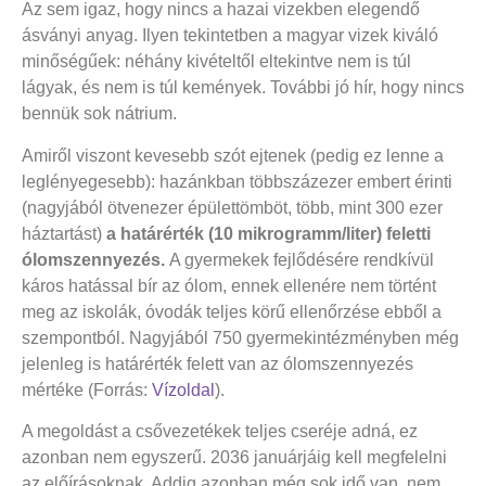
Az sem igaz, hogy nincs a hazai vizekben elegendő
ásványi anyag. Ilyen tekintetben a magyar vizek kiváló
minőségűek: néhány kivételtől eltekintve nem is túl
lágyak, és nem is túl kemények. További jó hír, hogy nincs
bennük sok nátrium.
Amiről viszont kevesebb szót ejtenek (pedig ez lenne a
leglényegesebb): hazánkban többszázezer embert érinti
(nagyjából ötvenezer épülettömböt, több, mint 300 ezer
háztartást)
a
határérték (10 mikrogramm/liter) feletti
ólomszennyezés.
A gyermekek fejlődésére rendkívül
káros hatással bír az ólom, ennek ellenére nem történt
meg az iskolák, óvodák teljes körű ellenőrzése ebből a
szempontból. Nagyjából 750 gyermekintézményben még
jelenleg is határérték felett van az ólomszennyezés
mértéke (Forrás:
Vízoldal
).
A megoldást a csővezetékek teljes cseréje adná, ez
azonban nem egyszerű. 2036 januárjáig kell megfelelni
az előírásoknak. Addig azonban még sok idő van, nem