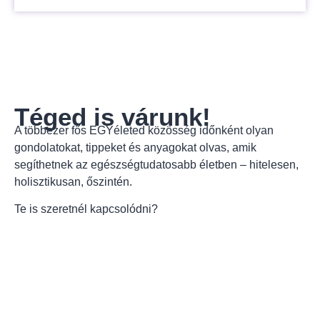
Téged is várunk!
A többezer fős EGYéleted közösség időnként olyan
gondolatokat, tippeket és anyagokat olvas, amik
segíthetnek az egészségtudatosabb életben – hitelesen,
holisztikusan, őszintén.
Te is szeretnél kapcsolódni?