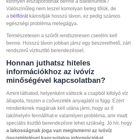
könnyen elszaporodnak benne a baktériumok?
Valószínűleg nem leszel komolyan beteg tőlük, de
a
bélflórát
károsítják hosszú távon, ez pedig számos
egészségi probléma melegágya.
Természetesen a szűrőt rendszeresen cserélni kell
benne. Hosszú távon jobban jársz egy beszerelhető, zárt
rendszerű víztisztító berendezéssel.
Honnan juthatsz hiteles
információkhoz az ivóvíz
minőségével kapcsolatban?
Amint láthatod, helyenként változik a csapból kifolyó víz
állapota, hiszen a csővezeték anyagától is függ. Ezért
mindenkinek magának kell utána járni, hogy az ő
lakóhelyén fennállhat-e valamilyen probléma, ami miatt
speciális tisztító berendezésre lehet szükség. Jó hír, hogy
a lakosságnak joga van megismerni az ivóvíz
összetételével kapcsolatos információkat.