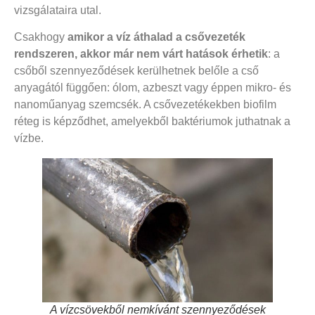
vizsgálataira utal.
Csakhogy
amikor a víz áthalad a csővezeték
rendszeren, akkor már nem várt hatások érhetik
: a
csőből szennyeződések kerülhetnek belőle a cső
anyagától függően: ólom, azbeszt vagy éppen mikro- és
nanoműanyag szemcsék. A csővezetékekben biofilm
réteg is képződhet, amelyekből baktériumok juthatnak a
vízbe.
A vízcsövekből nemkívánt szennyeződések