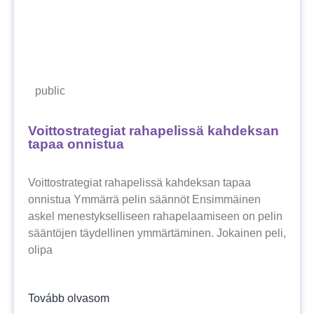
public
Voittostrategiat rahapelissä kahdeksan
tapaa onnistua
Voittostrategiat rahapelissä kahdeksan tapaa
onnistua Ymmärrä pelin säännöt Ensimmäinen
askel menestykselliseen rahapelaamiseen on pelin
sääntöjen täydellinen ymmärtäminen. Jokainen peli,
olipa
Tovább olvasom