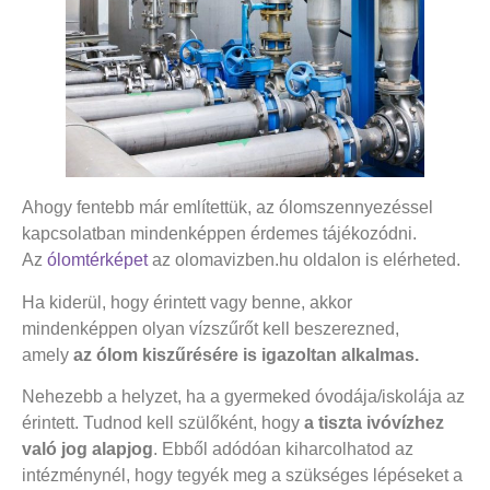
Ahogy fentebb már említettük, az ólomszennyezéssel
kapcsolatban mindenképpen érdemes tájékozódni.
Az
ólomtérképet
az olomavizben.hu oldalon is elérheted.
Ha kiderül, hogy érintett vagy benne, akkor
mindenképpen olyan vízszűrőt kell beszerezned,
amely
az ólom kiszűrésére is igazoltan alkalmas.
Nehezebb a helyzet, ha a gyermeked óvodája/iskolája az
érintett. Tudnod kell szülőként, hogy
a tiszta ivóvízhez
való jog alapjog
. Ebből adódóan kiharcolhatod az
intézménynél, hogy tegyék meg a szükséges lépéseket a