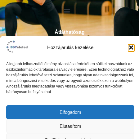
Átláthatóság
ÁSZF
Hozzájárulás kezelése
Impresszum
Adatkezelési tájékoztató
A legjobb felhasználói élmény biztosítása érdekében sütiket használunk az
eszközinformációk tárolására és/vagy elérésére. Ezen technológiákhoz való
hozzájárulás lehetővé teszi számunkra, hogy olyan adatokat dolgozzunk fel,
mint a böngészési viselkedés vagy az egyedi azonosítók ezen a webhelyen.
A hozzájárulás megtagadása vagy visszavonása bizonyos funkciókat
hátrányosan befolyásolhat.
Elfogadom
Elutasítom