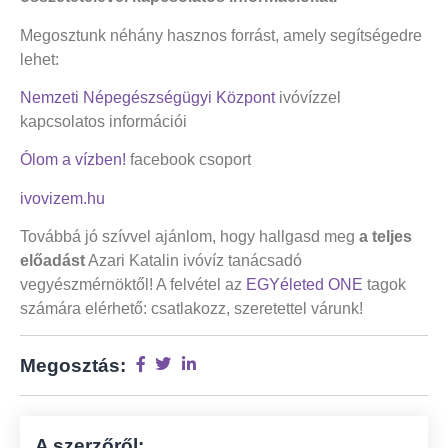
Megosztunk néhány hasznos forrást, amely segítségedre
lehet:
Nemzeti Népegészségügyi Központ
ivóvízzel
kapcsolatos információi
Ólom a vízben!
facebook csoport
ivovizem.hu
Továbbá jó szívvel ajánlom, hogy hallgasd meg
a teljes
előadást
Azari Katalin ivóvíz tanácsadó
vegyészmérnöktől! A felvétel az
EGYéleted ONE
tagok
számára elérhető: csatlakozz, szeretettel várunk!
Megosztás:
A szerzőről: