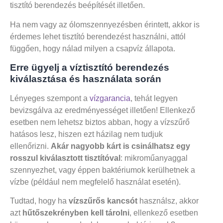
tisztító berendezés beépítését illetően.
Ha nem vagy az ólomszennyezésben érintett, akkor is
érdemes lehet tisztító berendezést használni, attól
függően, hogy nálad milyen a csapvíz állapota.
Erre ügyelj a víztisztító berendezés
kiválasztása és használata során
Lényeges szempont a
vízgarancia
, tehát legyen
bevizsgálva az eredményességet illetően! Ellenkező
esetben nem lehetsz biztos abban, hogy a vízszűrő
hatásos lesz, hiszen ezt házilag nem tudjuk
ellenőrizni.
Akár nagyobb kárt is csinálhatsz egy
rosszul kiválasztott tisztítóval
: mikroműanyaggal
szennyezhet, vagy éppen baktériumok kerülhetnek a
vízbe (például nem megfelelő használat esetén).
Tudtad, hogy ha
vízszűrős kancsót
használsz, akkor
azt
hűtőszekrényben kell tárolni
, ellenkező esetben