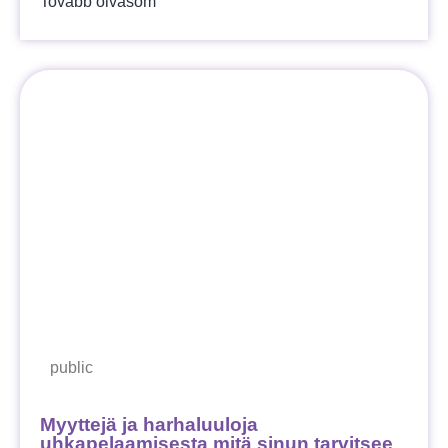
Tovább olvasom
public
Myyttejä ja harhaluuloja
uhkapelaamisesta mitä sinun tarvitsee