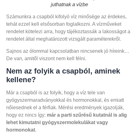
juthatnak a vízbe
Számunkra a csapból kifolyó víz minősége az érdekes,
tehát ezzel kell elsősorban foglalkozni. A vízműveket
rendelet kötelezi arra, hogy tájékoztassák a lakosságot a
rendelet által meghatározott vizsgált paraméterekről.
Sajnos az ólommal kapcsolatban nincsenek jó híreink…
De van, amitől viszont nem kell félni.
Nem az folyik a csapból, aminek
kellene?
Már a csapból is az folyik, hogy a víz tele van
gyógyszermaradványokkal és hormonokkal, és emiatt
nőiesednek el a férfiak. Mérési eredmények igazolják,
hogy ez nincs így:
már a parti szűrésű kutatnál is alig
lehet kimutatni gyógyszermolekulákat vagy
hormonokat
.