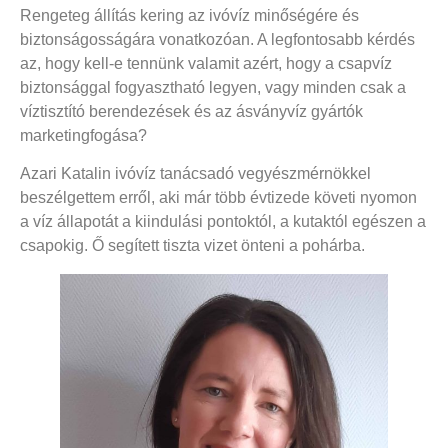
Rengeteg állítás kering az ivóvíz minőségére és
biztonságosságára vonatkozóan. A legfontosabb kérdés
az, hogy kell-e tennünk valamit azért, hogy a csapvíz
biztonsággal fogyasztható legyen, vagy minden csak a
víztisztító berendezések és az ásványvíz gyártók
marketingfogása?
Azari Katalin ivóvíz tanácsadó vegyészmérnökkel
beszélgettem erről, aki már több évtizede követi nyomon
a víz állapotát a kiindulási pontoktól, a kutaktól egészen a
csapokig. Ő segített tiszta vizet önteni a pohárba.