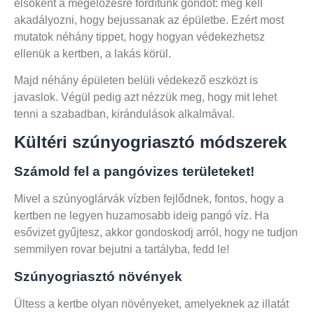
elsőként a megelőzésre fordítunk gondot: meg kell
akadályozni, hogy bejussanak az épületbe. Ezért most
mutatok néhány tippet, hogy hogyan védekezhetsz
ellenük a kertben, a lakás körül.
Majd néhány épületen belüli védekező eszközt is
javaslok. Végül pedig azt nézzük meg, hogy mit lehet
tenni a szabadban, kirándulások alkalmával.
Kültéri szúnyogriasztó módszerek
Számold fel a pangóvizes területeket!
Mivel a szúnyoglárvák vízben fejlődnek, fontos, hogy a
kertben ne legyen huzamosabb ideig pangó víz. Ha
esővizet gyűjtesz, akkor gondoskodj arról, hogy ne tudjon
semmilyen rovar bejutni a tartályba, fedd le!
Szúnyogriasztó növények
Ültess a kertbe olyan növényeket, amelyeknek az illatát