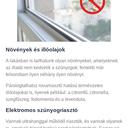
Növények és illóolajok
A lakásban is tarthatunk olyan növényeket, amelyeknek
az illatát nem kedvelik a szúnyogok: fentebb már
felsoroltam ilyen néhány ilyen növényt.
Párologtathatsz rovarriasztó hatású természetes
illóolajokat is, ilyenek például: a citromfű, citronella,
szegfűszeg, fodormenta és a levendula.
Elektromos szúnyogriasztó
Vannak ultrahanggal működő riasztók, és vannak olyanok