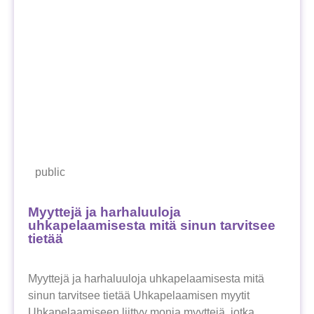
public
Myyttejä ja harhaluuloja
uhkapelaamisesta mitä sinun tarvitsee
tietää
Myyttejä ja harhaluuloja uhkapelaamisesta mitä
sinun tarvitsee tietää Uhkapelaamisen myytit
Uhkapelaamiseen liittyy monia myyttejä, jotka