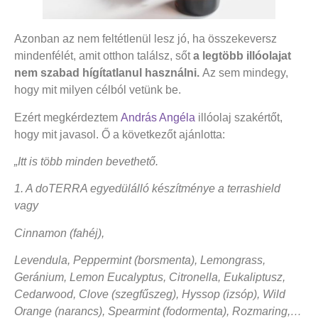
Azonban az nem feltétlenül lesz jó, ha összekeversz
mindenfélét, amit otthon találsz, sőt
a legtöbb illóolajat
nem szabad hígítatlanul használni.
Az sem mindegy,
hogy mit milyen célból vetünk be.
Ezért megkérdeztem
András Angéla
illóolaj szakértőt,
hogy mit javasol. Ő a következőt ajánlotta:
„Itt is több minden bevethető.
1. A doTERRA egyedülálló készítménye a terrashield
vagy
Cinnamon (fahéj),
Levendula, Peppermint (borsmenta), Lemongrass,
Geránium, Lemon Eucalyptus, Citronella, Eukaliptusz,
Cedarwood, Clove (szegfűszeg), Hyssop (izsóp), Wild
Orange (narancs), Spearmint (fodormenta), Rozmaring,…