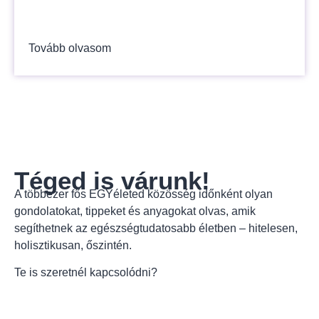
Tovább olvasom
Téged is várunk!
A többezer fős EGYéleted közösség időnként olyan
gondolatokat, tippeket és anyagokat olvas, amik
segíthetnek az egészségtudatosabb életben – hitelesen,
holisztikusan, őszintén.
Te is szeretnél kapcsolódni?