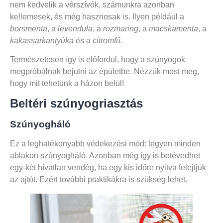
nem kedvelik a vérszívók, számunkra azonban
kellemesek, és még hasznosak is. Ilyen például a
borsmenta
, a
levendula
, a
rozmaring
, a
macskamenta
, a
kakassarkantyúka
és a
citromfű.
Természetesen így is előfordul, hogy a szúnyogok
megpróbálnak bejutni az épületbe. Nézzük most meg,
hogy mit tehetünk a házon belül!
Beltéri szúnyogriasztás
Szúnyogháló
Ez a leghatékonyabb védekezési mód: legyen minden
ablakon szúnyogháló. Azonban még így is betévedhet
egy-két hívatlan vendég, ha egy kis időre nyitva felejtjük
az ajtót. Ezért további praktikákra is szükség lehet.