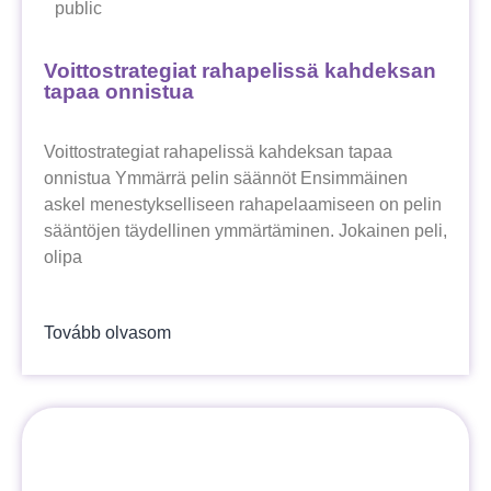
public
Voittostrategiat rahapelissä kahdeksan
tapaa onnistua
Voittostrategiat rahapelissä kahdeksan tapaa
onnistua Ymmärrä pelin säännöt Ensimmäinen
askel menestykselliseen rahapelaamiseen on pelin
sääntöjen täydellinen ymmärtäminen. Jokainen peli,
olipa
Tovább olvasom