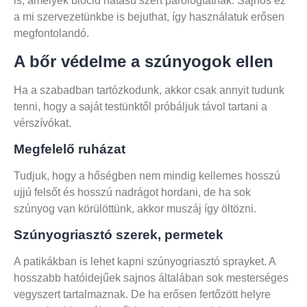
is, amelyek biocid hatású szert párologtatnak. Sajnos ez
a mi szervezetünkbe is bejuthat, így használatuk erősen
megfontolandó.
A bőr védelme a szúnyogok ellen
Ha a szabadban tartózkodunk, akkor csak annyit tudunk
tenni, hogy a saját testünktől próbáljuk távol tartani a
vérszívókat.
Megfelelő ruházat
Tudjuk, hogy a hőségben nem mindig kellemes hosszú
ujjú felsőt és hosszú nadrágot hordani, de ha sok
szúnyog van körülöttünk, akkor muszáj így öltözni.
Szúnyogriasztó szerek, permetek
A patikákban is lehet kapni szúnyogriasztó sprayket. A
hosszabb hatóidejűek sajnos általában sok mesterséges
vegyszert tartalmaznak. De ha erősen fertőzött helyre