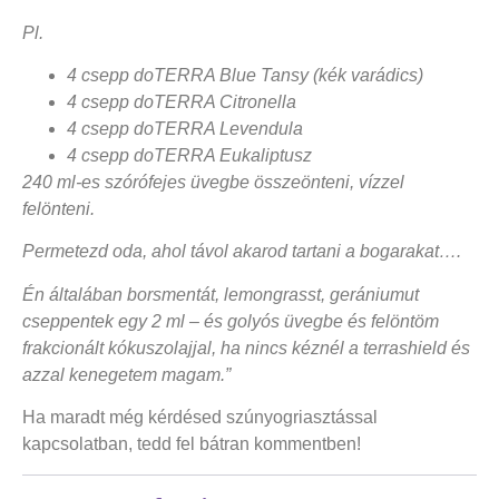
Pl.
4 csepp doTERRA Blue Tansy (kék varádics)
4 csepp doTERRA Citronella
4 csepp doTERRA Levendula
4 csepp doTERRA Eukaliptusz
240 ml-es szórófejes üvegbe összeönteni, vízzel
felönteni.
Permetezd oda, ahol távol akarod tartani a bogarakat….
Én általában borsmentát, lemongrasst, gerániumut
cseppentek egy 2 ml – és golyós üvegbe és felöntöm
frakcionált kókuszolajjal, ha nincs kéznél a terrashield és
azzal kenegetem magam.”
Ha maradt még kérdésed szúnyogriasztással
kapcsolatban, tedd fel bátran kommentben!