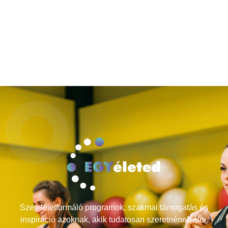
Szemléletformáló programok, szakmai támogatás és
inspiráció azoknak, akik tudatosan szeretnének élni,