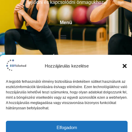
fejlődni és kapcsolódni önmagukhoz.
Menü
Átláthatóság
Hozzájárulás kezelése
ÁSZF
Impresszum
A legjobb felhasználói élmény biztosítása érdekében sütiket használunk az
Adatkezelési tájékoztató
eszközinformációk tárolására és/vagy elérésére. Ezen technológiákhoz való
hozzájárulás lehetővé teszi számunkra, hogy olyan adatokat dolgozzunk fel,
mint a böngészési viselkedés vagy az egyedi azonosítók ezen a webhelyen.
A hozzájárulás megtagadása vagy visszavonása bizonyos funkciókat
hátrányosan befolyásolhat.
Elfogadom