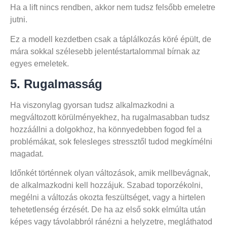
Ha a lift nincs rendben, akkor nem tudsz felsőbb emeletre
jutni.
Ez a modell kezdetben csak a táplálkozás köré épült, de
mára sokkal szélesebb jelentéstartalommal bírnak az
egyes emeletek.
5. Rugalmasság
Ha viszonylag gyorsan tudsz alkalmazkodni a
megváltozott körülményekhez, ha rugalmasabban tudsz
hozzáállni a dolgokhoz, ha könnyedebben fogod fel a
problémákat, sok felesleges stressztől tudod megkímélni
magadat.
Időnkét történnek olyan változások, amik mellbevágnak,
de alkalmazkodni kell hozzájuk. Szabad toporzékolni,
megélni a változás okozta feszültséget, vagy a hirtelen
tehetetlenség érzését. De ha az első sokk elmúlta után
képes vagy távolabbról ránézni a helyzetre, megláthatod