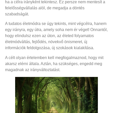
ha a célra irányként tekintesz. Ez persze nem mentesít a
felelősségvállalás alól, de megadja a döntés
szabadságát.
A tudatos életmódra se úgy tekints, mint végcélra, hanem
egy irányra, egy útra, amely soha nem ér véget! Onnantól,
hogy elindulsz ezen az úton, az életed folyamatos
életmódváltás, fejlődés, növekvő önismeret, új
információk feldolgozása, új szokások kialakítása.
A célt olyan értelemben kell megfogalmaznod, hogy mit
akarsz elérni általa. Aztán, ha szükséges, engedd meg
magadnak az irányváltoztatást.