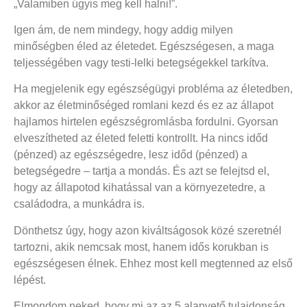
„Valamiben úgyis meg kell halni!”.
Igen ám, de nem mindegy, hogy addig milyen
minőségben éled az életedet. Egészségesen, a maga
teljességében vagy testi-lelki betegségekkel tarkítva.
Ha megjelenik egy egészségügyi probléma az életedben,
akkor az életminőséged romlani kezd és ez az állapot
hajlamos hirtelen egészségromlásba fordulni. Gyorsan
elveszítheted az életed feletti kontrollt. Ha nincs időd
(pénzed) az egészségedre, lesz időd (pénzed) a
betegségedre – tartja a mondás. És azt se felejtsd el,
hogy az állapotod kihatással van a környezetedre, a
családodra, a munkádra is.
Dönthetsz úgy, hogy azon kiváltságosok közé szeretnél
tartozni, akik nemcsak most, hanem idős korukban is
egészségesen élnek. Ehhez most kell megtenned az első
lépést.
Elmondom neked, hogy mi az az 5 alapvető tulajdonság,