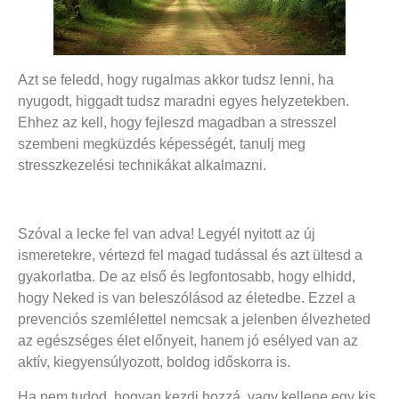
Azt se feledd, hogy rugalmas akkor tudsz lenni, ha
nyugodt, higgadt tudsz maradni egyes helyzetekben.
Ehhez az kell, hogy fejleszd magadban a stresszel
szembeni megküzdés képességét, tanulj meg
stresszkezelési technikákat alkalmazni.
Szóval a lecke fel van adva! Legyél nyitott az új
ismeretekre, vértezd fel magad tudással és azt ültesd a
gyakorlatba. De az első és legfontosabb, hogy elhidd,
hogy Neked is van beleszólásod az életedbe. Ezzel a
prevenciós szemlélettel nemcsak a jelenben élvezheted
az egészséges élet előnyeit, hanem jó esélyed van az
aktív, kiegyensúlyozott, boldog időskorra is.
Ha nem tudod, hogyan kezdj hozzá, vagy kellene egy kis