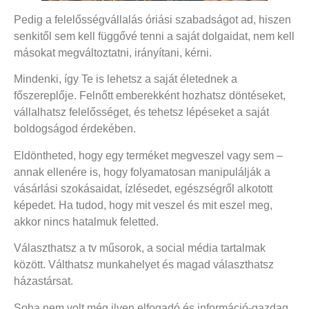
Pedig a felelősségvállalás óriási szabadságot ad, hiszen
senkitől sem kell függővé tenni a saját dolgaidat, nem kell
másokat megváltoztatni, irányítani, kérni.
Mindenki, így Te is lehetsz a saját életednek a
főszereplője. Felnőtt emberekként hozhatsz döntéseket,
vállalhatsz felelősséget, és tehetsz lépéseket a saját
boldogságod érdekében.
Eldöntheted, hogy egy terméket megveszel vagy sem –
annak ellenére is, hogy folyamatosan manipulálják a
vásárlási szokásaidat, ízlésedet, egészségről alkotott
képedet. Ha tudod, hogy mit veszel és mit eszel meg,
akkor nincs hatalmuk feletted.
Választhatsz a tv műsorok, a social média tartalmak
között. Válthatsz munkahelyet és magad választhatsz
házastársat.
Soha nem volt még ilyen elfogadó és információ-gazdag