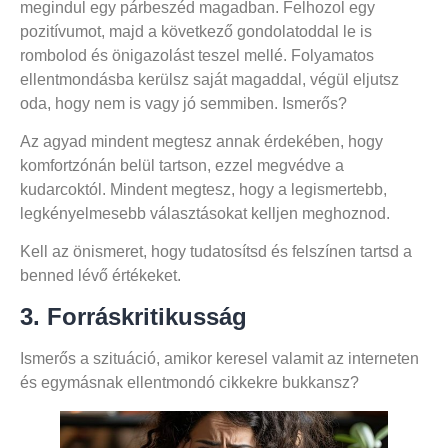
megindul egy párbeszéd magadban. Felhozol egy
pozitívumot, majd a következő gondolatoddal le is
rombolod és önigazolást teszel mellé. Folyamatos
ellentmondásba kerülsz saját magaddal, végül eljutsz
oda, hogy nem is vagy jó semmiben. Ismerős?
Az agyad mindent megtesz annak érdekében, hogy
komfortzónán belül tartson, ezzel megvédve a
kudarcoktól. Mindent megtesz, hogy a legismertebb,
legkényelmesebb választásokat kelljen meghoznod.
Kell az önismeret, hogy tudatosítsd és felszínen tartsd a
benned lévő értékeket.
3. Forráskritikusság
Ismerős a szituáció, amikor keresel valamit az interneten
és egymásnak ellentmondó cikkekre bukkansz?