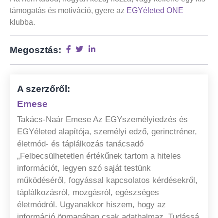
támogatás és motiváció, gyere az
EGYéleted ONE
klubba.
Megosztás:
A szerzőről:
Emese
Takács-Naár Emese Az EGYszemélyiedzés és
EGYéleted alapítója, személyi edző, gerinctréner,
életmód- és táplálkozás tanácsadó
„Felbecsülhetetlen értékűnek tartom a hiteles
információt, legyen szó saját testünk
működéséről, fogyással kapcsolatos kérdésekről,
táplálkozásról, mozgásról, egészséges
életmódról. Ugyanakkor hiszem, hogy az
információ önmagában csak adathalmaz. Tudássá