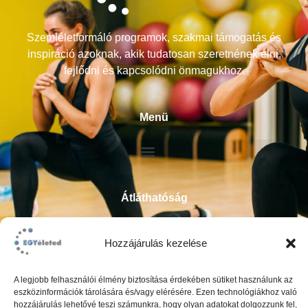
Szemléletformáló programok, szakmai támogatás és
inspiráció azoknak, akik tudatosan szeretnének élni,
fejlődni és kapcsolódni önmagukhoz.
Menü
Átláthatóság
ÁSZF
Hozzájárulás kezelése
Impresszum
Adatkezelési tájékoztató
A legjobb felhasználói élmény biztosítása érdekében sütiket használunk az
eszközinformációk tárolására és/vagy elérésére. Ezen technológiákhoz való
hozzájárulás lehetővé teszi számunkra, hogy olyan adatokat dolgozzunk fel,