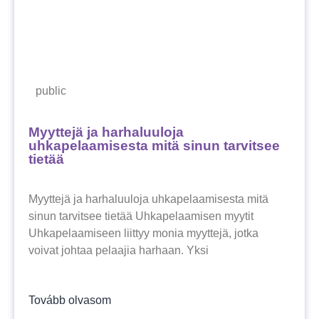
public
Myyttejä ja harhaluuloja
uhkapelaamisesta mitä sinun tarvitsee
tietää
Myyttejä ja harhaluuloja uhkapelaamisesta mitä
sinun tarvitsee tietää Uhkapelaamisen myytit
Uhkapelaamiseen liittyy monia myyttejä, jotka
voivat johtaa pelaajia harhaan. Yksi
Tovább olvasom