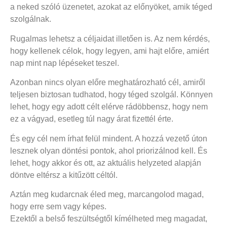
a neked szóló üzenetet, azokat az előnyöket, amik téged
szolgálnak.
Rugalmas lehetsz a céljaidat illetően is. Az nem kérdés,
hogy kellenek célok, hogy legyen, ami hajt előre, amiért
nap mint nap lépéseket teszel.
Azonban nincs olyan előre meghatározható cél, amiről
teljesen biztosan tudhatod, hogy téged szolgál. Könnyen
lehet, hogy egy adott célt elérve rádöbbensz, hogy nem
ez a vágyad, esetleg túl nagy árat fizettél érte.
És egy cél nem írhat felül mindent. A hozzá vezető úton
lesznek olyan döntési pontok, ahol priorizálnod kell. És
lehet, hogy akkor és ott, az aktuális helyzeted alapján
döntve eltérsz a kitűzött céltól.
Aztán meg kudarcnak éled meg, marcangolod magad,
hogy erre sem vagy képes.
Ezektől a belső feszültségtől kímélheted meg magadat,