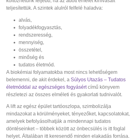
költözhetünk feljebb, ha az adott emelet kihívásait
teljesítettük. A szintek alulról felfelé haladva:
alvás,
folyadékfogyasztás,
rendszeresség,
mennyiség,
összetétel,
minőség és
tudatos életmód.
A biokémiai folyamatokba most nincs lehetőségem
belemenni, de akit érdekel, a
Súlyos Utazás – Tudatos
életmóddal az egészséges fogyásért
című könyvem
részletezi az összes elméleti és gyakorlati tudnivalót.
A lift az egész épület tartóoszlopa, szimbolizálja
mindazokat a körülményeket, tényezőket, kapcsolatokat,
amelyek befolyásolhatják a mindennapi tudatos
döntéseinket – többek között az önbecsülés is itt foglal
helyet. Általában itt keresendő minden elakadás forrása.