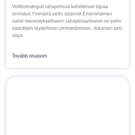
Voittostrategiat rahapelissä kahdeksan tapaa
onnistua Ymmärrä pelin säännöt Ensimmäinen
askel menestykselliseen rahapelaamiseen on pelin
sääntöjen täydellinen ymmärtäminen. Jokainen peli,
olipa
Tovább olvasom