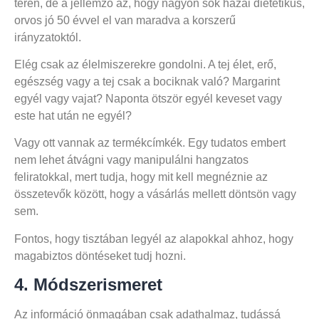
terén, de a jellemző az, hogy nagyon sok hazai dietetikus,
orvos jó 50 évvel el van maradva a korszerű
irányzatoktól.
Elég csak az élelmiszerekre gondolni. A tej élet, erő,
egészség vagy a tej csak a bociknak való? Margarint
egyél vagy vajat? Naponta ötször egyél keveset vagy
este hat után ne egyél?
Vagy ott vannak az termékcímkék. Egy tudatos embert
nem lehet átvágni vagy manipulálni hangzatos
feliratokkal, mert tudja, hogy mit kell megnéznie az
összetevők között, hogy a vásárlás mellett döntsön vagy
sem.
Fontos, hogy tisztában legyél az alapokkal ahhoz, hogy
magabiztos döntéseket tudj hozni.
4. Módszerismeret
Az információ önmagában csak adathalmaz, tudássá