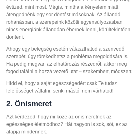
évtized, mint most. Mégis, mintha a kényelem miatt
átengednénk egy sor döntést másoknak. Az állandó
rohanásban, a szerepeink közötti egyensúlyozásban
nincs energiánk állandóan ébernek lenni, körültekintően
dönteni.
Ahogy egy betegség esetén választhatod a szenvedő
szerepét, úgy törekedhetsz a probléma megoldására is.
Ha pedig megvan az elhatározás részedről, akkor meg
fogod találni a hozzá vezető utat – szakembert, módszert.
Hidd el, hogy a saját egészségedért csak Te tudsz
felelősséget vállalni, senki mástól nem várhatod!
2. Önismeret
Azt kérdezed, hogy mi köze az önismeretnek az
egészséges életmódhoz? Hát nagyon is sok, sőt, ez az
alapja mindennek.