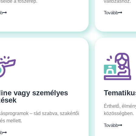
seidé a főszerep.
változáshoz.
bb
Tovább
ine vagy személyes
Tematiku
zések
Érthető, élmén
ásprogramok – rád szabva, szakértői
közösségben.
és mellett.
Tovább
bb