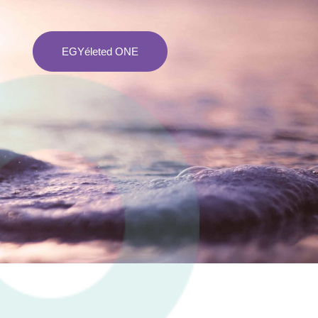
EGYéleted ONE