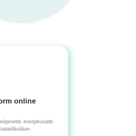
orm online
zségesebb, energikusabb
ialakításában.