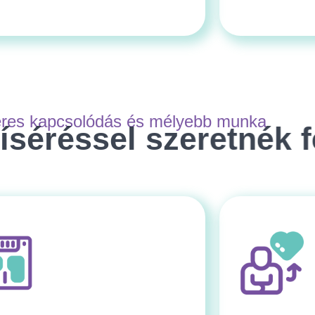
 kapcsolódás és mélyebb munka
ssel szeretnék fejlőd