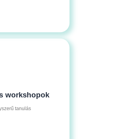
s workshopok
yszerű tanulás