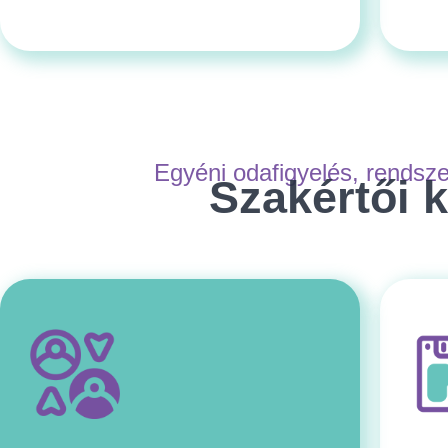
Egyéni odafigyelés, rendszeres
Szakértői kíséré