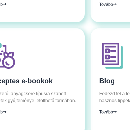
bb
Tovább
ceptes e-bookok
Blog
erű, anyagcsere típusra szabott
Fedezd fel a l
tek gyűjteménye letölthető formában.
hasznos tippeke
bb
Tovább