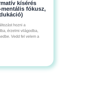
matív kísérés
ki-mentális fókusz,
dukáció)
áltozást hozni a
ba, érzelmi világodba,
edbe. Vedd fel velem a