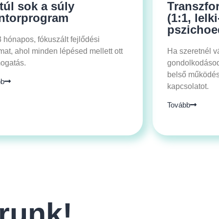
túl sok a súly
Transzfor
ntorprogram
(1:1, lel
pszichoe
 hónapos, fókuszált fejlődési
mat, ahol minden lépésed mellett ott
Ha szeretnél v
ogatás.
gondolkodásod
belső működés
bb
kapcsolatot.
Tovább
runk!