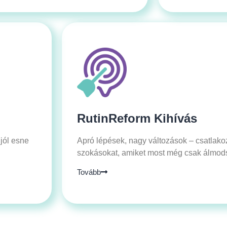
RutinReform Kihívás
 jól esne
Apró lépések, nagy változások – csatlakozz
szokásokat, amiket most még csak álmod
Tovább