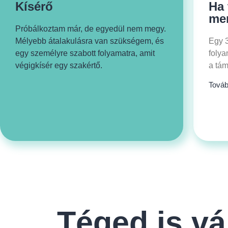
Kísérő
Ha 
me
Próbálkoztam már, de egyedül nem megy.
Mélyebb átalakulásra van szükségem, és
Egy 3
egy személyre szabott folyamatra, amit
folya
végigkísér egy szakértő.
a tám
Tová
Téged is vá