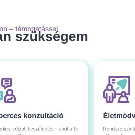
don – támogatással
n szükségem
perces konzultáció
Életmódv
ntes, célzott beszélgetés – ahol a Te
Rendszerszint