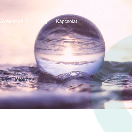
31817252/
GYéletmód
Blog
Kapcsolat
.1186/s12970-021-00412-w
ikat –
szokásokban