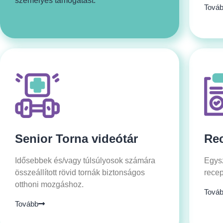
személyes támogatást.
Tová
Senior Torna videótár
Re
Idősebbek és/vagy túlsúlyosok számára
Egysz
összeállított rövid tornák biztonságos
recep
otthoni mozgáshoz.
Tová
Tovább