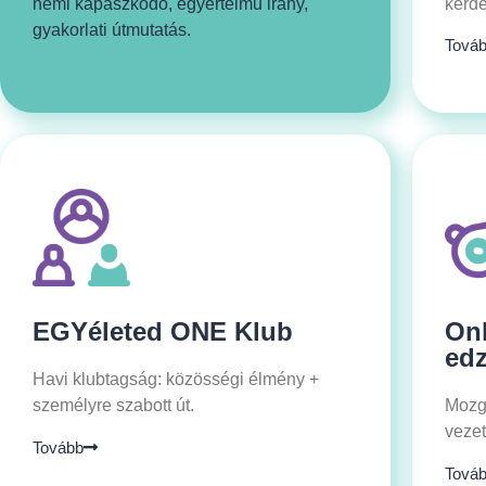
némi kapaszkodó, egyértelmű irány,
kérdé
gyakorlati útmutatás.
Tová
EGYéleted ONE Klub
Onl
ed
Havi klubtagság: közösségi élmény +
személyre szabott út.
Mozg
vezet
Tovább
Tová