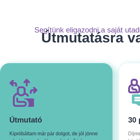
Segítünk eligazodni a saját uta
Útmutatásra va
Útmutató
30 
Kipróbáltam már pár dolgot, de jól jönne
Díjme