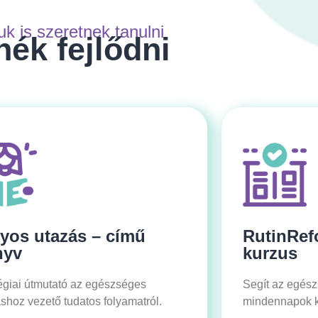
k is szeretnek tanulni
nék fejlődni
yos utazás – című
RutinRef
nyv
kurzus
égiai útmutató az egészséges
Segít az egés
shoz vezető tudatos folyamatról.
mindennapok k