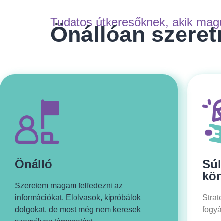
Tudatos útkeresőknek, akik magu
Önállóan szeret
Önálló
Súl
kö
Szeretem magam felfedezni az
információkat. Elolvasok, kipróbálok
Strat
dolgokat, de most még nem keresek
fogyá