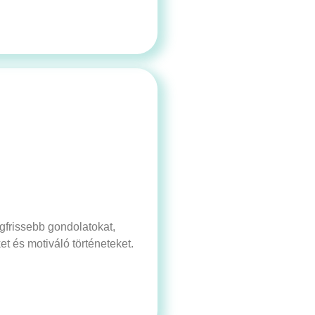
egfrissebb gondolatokat,
t és motiváló történeteket.