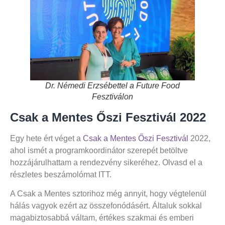
Dr. Némedi Erzsébettel a Future Food
Fesztiválon
Csak a Mentes Őszi Fesztivál 2022
Egy hete ért véget a
Csak a Mentes Őszi Fesztivál
2022,
ahol ismét a programkoordinátor szerepét betöltve
hozzájárulhattam a rendezvény sikeréhez. Olvasd el a
részletes beszámolómat ITT.
A Csak a Mentes sztorihoz még annyit, hogy végtelenül
hálás vagyok ezért az összefonódásért. Általuk sokkal
magabiztosabbá váltam, értékes szakmai és emberi