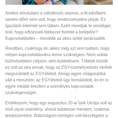
Amikor elindultam a vállalkozói utamon, e-fit edzőként
semmi időm nem volt, hogy rendezvényekre járjak. És
igazából értelmét sem láttam. Azért mondjak le vendéget,
órát, hogy kifizessek többezer forintot a belépőre?
Kapcsolatépítés – mondták az okos üzleti tanácsadók.
Rendben, csakhogy én akkor még azt sem tudtam, hogy
milyen kapcsolódásokra lenne szükségem. Nem voltak
különösebben céljaim, sem küldetésem. Többek között
ez volt az oka annak, hogy az EGYszemélyiedzés mellett
megszületett az EGYéleted. Ahogy egyre világosabbá
vált a misszióm, az EGYéleted úgy formálódott, és én is
egyre inkább éreztem a személyes kapcsolatok
szükségességét.
Emlékszem, hogy egy augusztus 20-ai Ízek Utcája volt az
első olyan esemény, ahová tudatosan mentem, szakmai
terepszemlére. Bátorságom nemigen volt beszélgetni a