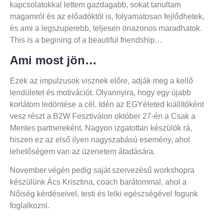
kapcsolatokkal lettem gazdagabb, sokat tanultam
magamról és az előadóktól is, folyamatosan fejlődhetek,
és ami a legszuperebb, teljesen önazonos maradhatok.
This is a begining of a beautiful friendship…
Ami most jön…
Ezek az impulzusok visznek előre, adják meg a kellő
lendületet és motivációt. Olyannyira, hogy egy újabb
korlátom ledöntése a cél. Idén az EGYéleted kiállítóként
vesz részt a B2W Fesztiválon október 27-én a Csak a
Mentes partnereként. Nagyon izgatottan készülök rá,
hiszen ez az első ilyen nagyszabású esemény, ahol
lehetőségem van az üzenetem átadására.
November végén pedig saját szervezésű workshopra
készülünk Ács Krisztina, coach barátommal, ahol a
Nőiség kérdéseivel, testi és lelki egészségével fogunk
foglalkozni.