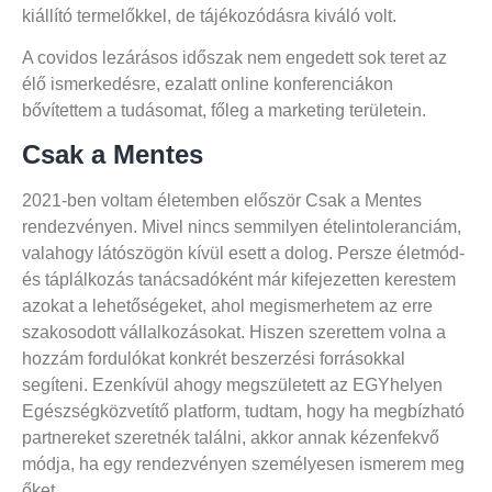
kiállító termelőkkel, de tájékozódásra kiváló volt.
A covidos lezárásos időszak nem engedett sok teret az
élő ismerkedésre, ezalatt online konferenciákon
bővítettem a tudásomat, főleg a marketing területein.
Csak a Mentes
2021-ben voltam életemben először Csak a Mentes
rendezvényen. Mivel nincs semmilyen ételintoleranciám,
valahogy látószögön kívül esett a dolog. Persze életmód-
és táplálkozás tanácsadóként már kifejezetten kerestem
azokat a lehetőségeket, ahol megismerhetem az erre
szakosodott vállalkozásokat. Hiszen szerettem volna a
hozzám fordulókat konkrét beszerzési forrásokkal
segíteni. Ezenkívül ahogy megszületett az EGYhelyen
Egészségközvetítő platform, tudtam, hogy ha megbízható
partnereket szeretnék találni, akkor annak kézenfekvő
módja, ha egy rendezvényen személyesen ismerem meg
őket.