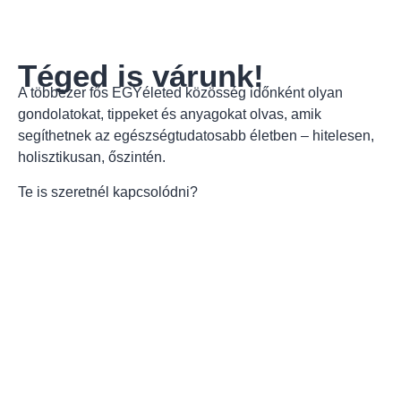
Téged is várunk!
A többezer fős EGYéleted közösség időnként olyan
gondolatokat, tippeket és anyagokat olvas, amik
segíthetnek az egészségtudatosabb életben – hitelesen,
holisztikusan, őszintén.
Te is szeretnél kapcsolódni?