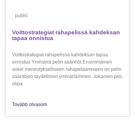
public
Voittostrategiat rahapelissä kahdeksan
tapaa onnistua
Voittostrategiat rahapelissä kahdeksan tapaa
onnistua Ymmärrä pelin säännöt Ensimmäinen
askel menestykselliseen rahapelaamiseen on pelin
sääntöjen täydellinen ymmärtäminen. Jokainen peli,
olipa
Tovább olvasom