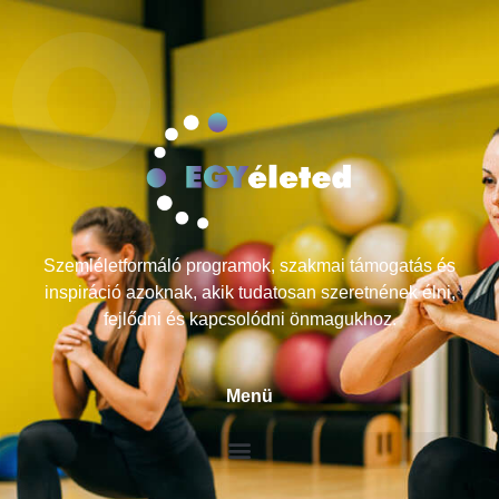
Szemléletformáló programok, szakmai támogatás és
inspiráció azoknak, akik tudatosan szeretnének élni,
fejlődni és kapcsolódni önmagukhoz.
Menü