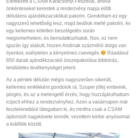
Elérkezett a CSAM Karácsonyi Fesztivál, ahova
önkénteseket kerestek a rendezvény napja előtti
délutánra ajándékzacskókat pakolni. Gondoltam ez egy
nagyszerű lehetőség lesz, majd beállok mellé pakolni, és
egy kellemes kötetlen beszélgetés során
megismerhetem, és bemutatkozhatok. Nos, ez nem
igazán így alakult, hiszen Andinak százmillió dolga van
ilyenkor, esélytelen a kényelmes csevegés
Ráadásul
650 darab ajándékzacskó összepakolása többórás,
lendületes tevékenységet jelent.
Az a péntek délután mégis nagyszerűen sikerült,
kellemes emlékként gondolok rá. Szuper jófej emberek,
pörgés, és az a melengető érzés, hogy hozzájárulhattam
icipicit ehhez a rendezvényhez. Azon a vasárnapon már
fesztelenebbül látogattam ki, és mintha csak a CSAM
újdonsült nagykövete lennék, vezettem körbe anyósomat
a kiállítók között.