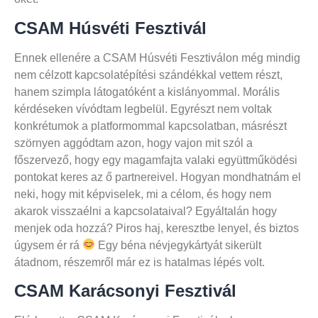
CSAM Húsvéti Fesztivál
Ennek ellenére a CSAM Húsvéti Fesztiválon még mindig
nem célzott kapcsolatépítési szándékkal vettem részt,
hanem szimpla látogatóként a kislányommal. Morális
kérdéseken vívódtam legbelül. Egyrészt nem voltak
konkrétumok a platformommal kapcsolatban, másrészt
szörnyen aggódtam azon, hogy vajon mit szól a
főszervező, hogy egy magamfajta valaki együttműködési
pontokat keres az ő partnereivel. Hogyan mondhatnám el
neki, hogy mit képviselek, mi a célom, és hogy nem
akarok visszaélni a kapcsolataival? Egyáltalán hogy
menjek oda hozzá? Piros haj, keresztbe lenyel, és biztos
úgysem ér rá
Egy béna névjegykártyát sikerült
átadnom, részemről már ez is hatalmas lépés volt.
CSAM Karácsonyi Fesztivál