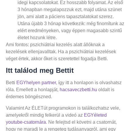
idegi kapcsolatokat. Ez hosszabb folyamat. Az első
3 hónapban megalapozzuk ezt, majd utána szünet
jön, ami alatt a páciens tapasztalatokat szerez.
Utána újabb 3 hónap következik: még finomítunk az
elért eredményeken, vagy éppen magasabb szintű
életet hozunk létre.
Ami fontos: pszichiátriai kezelés alatt állóknak a
kezelések ellenjavalltak. Ha a pszichiátriai kezelések
véget értek, akkor őket is szeretettel fogadja Betti.
Itt találod meg Bettit
Betti
EGYhelyen partner
, így itt a honlapon is olvashatsz
róla. Emellett a honlapját,
hacsaveczbetti.hu
oldalt is
érdemes böngészned.
Valamint Az ÉLETút programokon is találkozhatsz vele,
amelyekről mindig felkerül a videó az
EGYéleted
youtube-csatornára
. Ne felejtsd el követni a csatornát,
hogy ne maradj le a rengeteg tudásanyagról, ami egy