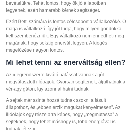
bevételükre. Tehát fontos, hogy ők jó állapotban
legyenek, ezért hamarabb kérnek segítséget.
Ezért Betti számára is fontos célcsoport a vállalkozóké. Ő
maga is vállalkozó, így jól tudja, hogy milyen gondokkal
kell szembenézniük. Egy vállalkozó nem engedheti meg
magának, hogy sokáig enervált legyen. A kiégés
megelőzése nagyon fontos.
Mi lehet tenni az enerváltság ellen?
Az idegrendszerre kiváló hatással vannak a jól
megválasztott illóoajok. Gyorsan segítenek, átjuthatnak a
vér-agy gáton, így azonnal hatni tudnak.
A sejtek már szinte hozzá tudnak szokni a fásult
állapothoz, és „ebben érzik magukat kényelmesen”. Az
illóolajok egy része arra képes, hogy „megmutassa” a
sejteknek, hogy lehet máshogy is, több energiával is
tudnak létezni.