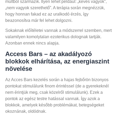
múltból származik. Ilyen lehet például: „kevés vagyok”,
„nem vagyok szerethető”. A terápia során megnézzük,
hogy honnan fakad ez az uralkodó érzés, így
beazonosítva már fel lehet dolgozni.
Sokaknak előítéletei vannak a módszerrel szemben, mert
valamilyen komolytalan ezoterikus dolognak tartják.
Azonban ennek nincs alapja.
Access Bars – az akadályozó
blokkok elhárítása, az energiaszint
növelése
Az Acces Bars kezelés során a hajas fejbőrön bizonyos
pontokat stimulálunk finom érintéssel (de a gyerekeknél
nem érintjük meg, csak közelről stimulálunk). Ezek a
pontok az egész testre hatással vannak. Így azok a
blokkok, amelyek később problémákat, betegségeket
okoznának, oldódnak.