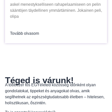
askel menestykselliseen rahapelaamiseen on pelin
sääntöjen täydellinen ymmärtäminen. Jokainen peli,
olipa
Tovább olvasom
Téged is várunk!
A többezer fős EGYéleted közösség időnként olyan
gondolatokat, tippeket és anyagokat olvas, amik
segíthetnek az egészségtudatosabb életben – hitelesen,
holisztikusan, őszintén.