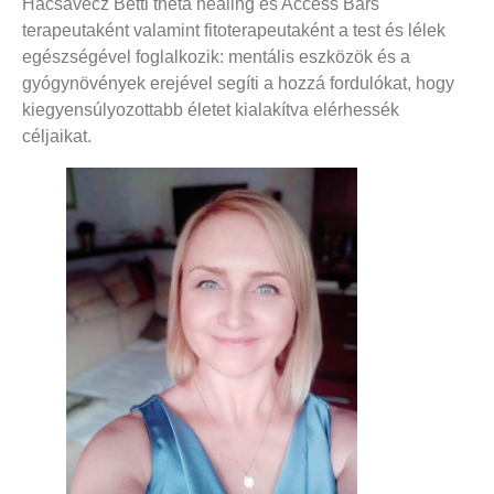
Hacsavecz Betti theta healing és Access Bars
terapeutaként valamint fitoterapeutaként a test és lélek
egészségével foglalkozik: mentális eszközök és a
gyógynövények erejével segíti a hozzá fordulókat, hogy
kiegyensúlyozottabb életet kialakítva elérhessék
céljaikat.