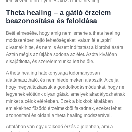
felé vezető úton. Ilyen eszköz a theta healing.
Theta healing – a gátló érzelem
beazonosítása és feloldása
Betti elmesélte, hogy amíg nem ismerte a theta healing
módszerében rejlő lehetőségeket, valamiféle „spiri”
divatnak hitte, és nem is érzett indíttatást a kipróbálására.
Aztán mégis az útjába sodorta az élet. Azóta kiválóan
elsajátította, és szerelemmunka lett belőle.
A theta healing hatékonysága tudományosan
alátámasztható, és nem hiedelmeken alapszik. A célja,
hogy megváltoztassuk a gondolkodásmódunkat, hogy ne
legyenek előttünk olyan gátak, amelyek akadályozhatnak
minket a célok elérésben. Ezek a blokkok általában
emlékekhez fűződő érzelmekből fakadnak, ezeket lehet
azonosítani és oldani a theta healing módszerével.
Általában van egy uralkodó érzés a jelenben, ami a