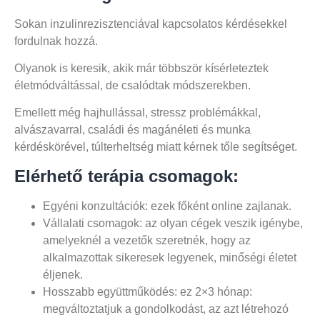
Sokan inzulinrezisztenciával kapcsolatos kérdésekkel
fordulnak hozzá.
Olyanok is keresik, akik már többször kísérleteztek
életmódváltással, de csalódtak módszerekben.
Emellett még hajhullással, stressz problémákkal,
alvászavarral, családi és magánéleti és munka
kérdéskörével, túlterheltség miatt kérnek tőle segítséget.
Elérhető terápia csomagok:
Egyéni konzultációk: ezek főként online zajlanak.
Vállalati csomagok: az olyan cégek veszik igénybe,
amelyeknél a vezetők szeretnék, hogy az
alkalmazottak sikeresek legyenek, minőségi életet
éljenek.
Hosszabb együttműködés: ez 2×3 hónap:
megváltoztatjuk a gondolkodást, az azt létrehozó