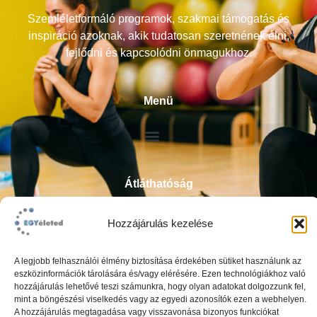
Szemléletformáló programok, szakmai támogatás és
inspiráció azoknak, akik tudatosan szeretnének élni,
fejlődni és kapcsolódni önmagukhoz.
Menü
Átláthatóság
ÁSZF
Hozzájárulás kezelése
Impresszum
Adatkezelési tájékoztató
A legjobb felhasználói élmény biztosítása érdekében sütiket használunk az
eszközinformációk tárolására és/vagy elérésére. Ezen technológiákhoz való
hozzájárulás lehetővé teszi számunkra, hogy olyan adatokat dolgozzunk fel,
mint a böngészési viselkedés vagy az egyedi azonosítók ezen a webhelyen.
A hozzájárulás megtagadása vagy visszavonása bizonyos funkciókat