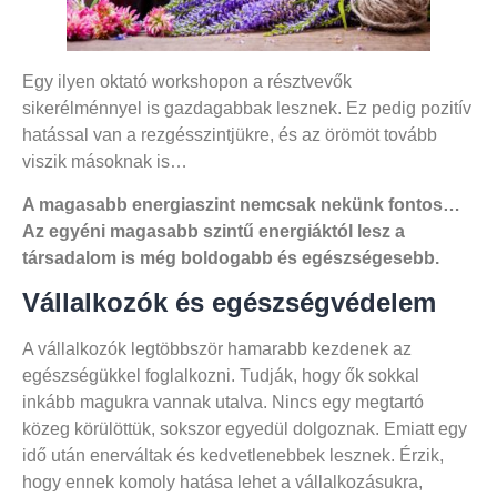
Egy ilyen oktató workshopon a résztvevők
sikerélménnyel is gazdagabbak lesznek. Ez pedig pozitív
hatással van a rezgésszintjükre, és az örömöt tovább
viszik másoknak is…
A magasabb energiaszint nemcsak nekünk fontos…
Az egyéni magasabb szintű energiáktól lesz a
társadalom is még boldogabb és egészségesebb.
Vállalkozók és egészségvédelem
A vállalkozók legtöbbször hamarabb kezdenek az
egészségükkel foglalkozni. Tudják, hogy ők sokkal
inkább magukra vannak utalva. Nincs egy megtartó
közeg körülöttük, sokszor egyedül dolgoznak. Emiatt egy
idő után enerváltak és kedvetlenebbek lesznek. Érzik,
hogy ennek komoly hatása lehet a vállalkozásukra,