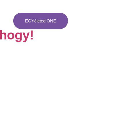
EGYéleted ONE
ehogy!