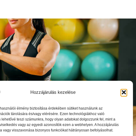
oztató
Hozzájárulás kezelése
lhasználói élmény biztosítása érdekében sütiket használunk az
ációk tárolására és/vagy elérésére. Ezen technológiákhoz való
 lehetővé teszi számunkra, hogy olyan adatokat dolgozzunk fel, mint a
viselkedés vagy az egyedi azonosítók ezen a webhelyen. A hozzájárulás
 vagy visszavonása bizonyos funkciókat hátrányosan befolyásolhat.