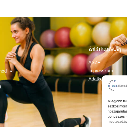
Átláthatóság
ÁSZF
Impresszum
mód
Adatkezelési tájék
t
A legjobb fe
eszközinform
hozzájárulás
böngészési 
megtagadása