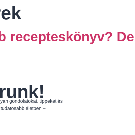
rek
GYéletmód
Blog
Kapcsolat
bb recepteskönyv? D
runk!
yan gondolatokat, tippeket és
gtudatosabb életben –