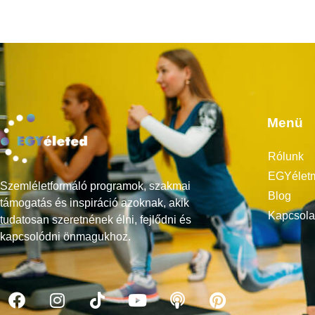
Menü
Rólunk
EGYélet
Szemléletformáló programok, szakmai
Blog
támogatás és inspiráció azoknak, akik
Kapcsola
tudatosan szeretnének élni, fejlődni és
kapcsolódni önmagukhoz.