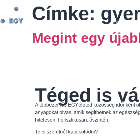
Címke:
gye
Rólunk
E
Megint egy úja
Téged is vá
A többezer fős EGYéleted közösség időnként ol
anyagokat olvas, amik segíthetnek az egészsé
hitelesen, holisztikusan, őszintén.
Te is szeretnél kapcsolódni?