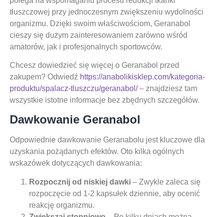
polega na wspomaganiu procesu redukcji tkanki
tłuszczowej przy jednoczesnym zwiększeniu wydolności
organizmu. Dzięki swoim właściwościom, Geranabol
cieszy się dużym zainteresowaniem zarówno wśród
amatorów, jak i profesjonalnych sportowców.
Chcesz dowiedzieć się więcej o Geranabol przed
zakupem? Odwiedź
https://anabolikisklep.com/kategoria-
produktu/spalacz-tluszczu/geranabol/
– znajdziesz tam
wszystkie istotne informacje bez zbędnych szczegółów.
Dawkowanie Geranabol
Odpowiednie dawkowanie Geranabolu jest kluczowe dla
uzyskania pożądanych efektów. Oto kilka ogólnych
wskazówek dotyczących dawkowania:
Rozpocznij od niskiej dawki
– Zwykle zaleca się
rozpoczęcie od 1-2 kapsułek dziennie, aby ocenić
reakcję organizmu.
Zwiększaj stopniowo
– Po kilku dniach można