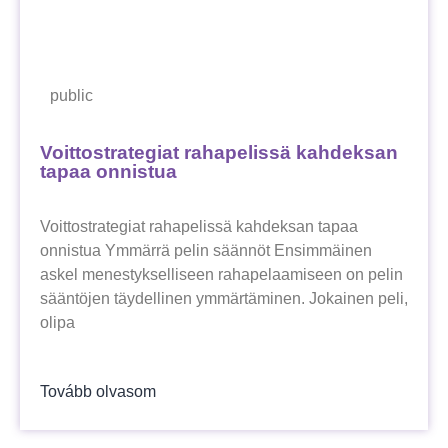
public
Voittostrategiat rahapelissä kahdeksan
tapaa onnistua
Voittostrategiat rahapelissä kahdeksan tapaa
onnistua Ymmärrä pelin säännöt Ensimmäinen
askel menestykselliseen rahapelaamiseen on pelin
sääntöjen täydellinen ymmärtäminen. Jokainen peli,
olipa
Tovább olvasom