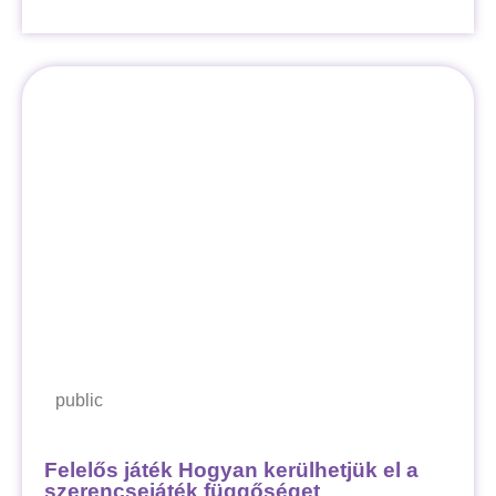
public
Felelős játék Hogyan kerülhetjük el a
szerencsejáték függőséget