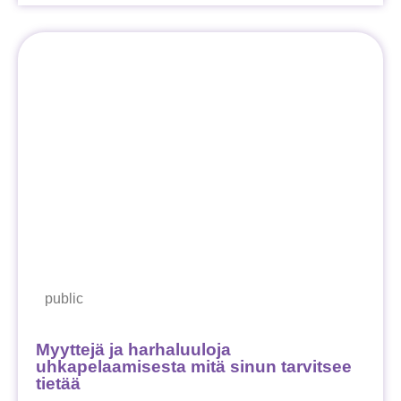
public
Myyttejä ja harhaluuloja
uhkapelaamisesta mitä sinun tarvitsee
tietää