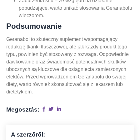
Zaburzenia snu – ze względu na działanie
pobudzające, warto unikać stosowania Geranabolu
wieczorem.
Podsumowanie
Geranabol to skuteczny suplement wspomagający
redukcję tkanki tłuszczowej, ale jak każdy produkt tego
typu, powinien być stosowany z rozwagą. Odpowiednie
dawkowanie oraz świadomość potencjalnych skutków
ubocznych są kluczowe dla osiągnięcia zamierzonych
efektów. Przed wprowadzeniem Geranabolu do swojej
diety, warto również skonsultować się z lekarzem lub
dietetykiem.
Megosztás:
A szerzőről: