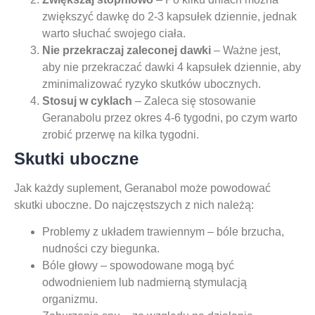
zwiększyć dawkę do 2-3 kapsułek dziennie, jednak
warto słuchać swojego ciała.
Nie przekraczaj zaleconej dawki
– Ważne jest,
aby nie przekraczać dawki 4 kapsułek dziennie, aby
zminimalizować ryzyko skutków ubocznych.
Stosuj w cyklach
– Zaleca się stosowanie
Geranabolu przez okres 4-6 tygodni, po czym warto
zrobić przerwę na kilka tygodni.
Skutki uboczne
Jak każdy suplement, Geranabol może powodować
skutki uboczne. Do najczęstszych z nich należą:
Problemy z układem trawiennym – bóle brzucha,
nudności czy biegunka.
Bóle głowy – spowodowane mogą być
odwodnieniem lub nadmierną stymulacją
organizmu.