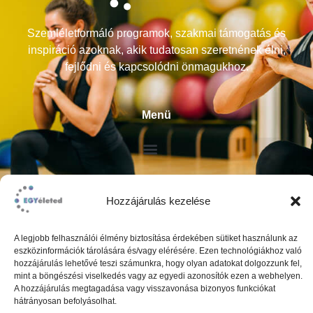
Szemléletformáló programok, szakmai támogatás és
inspiráció azoknak, akik tudatosan szeretnének élni,
fejlődni és kapcsolódni önmagukhoz.
Menü
Átláthatóság
Hozzájárulás kezelése
ÁSZF
A legjobb felhasználói élmény biztosítása érdekében sütiket használunk az
Impresszum
eszközinformációk tárolására és/vagy elérésére. Ezen technológiákhoz való
hozzájárulás lehetővé teszi számunkra, hogy olyan adatokat dolgozzunk fel,
Adatkezelési tájékoztató
mint a böngészési viselkedés vagy az egyedi azonosítók ezen a webhelyen.
A hozzájárulás megtagadása vagy visszavonása bizonyos funkciókat
hátrányosan befolyásolhat.