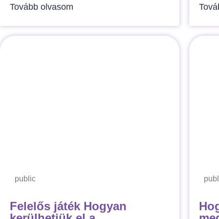
Tovább olvasom
Tová
public
publ
Felelős játék Hogyan
Hog
kerülhetjük el a
meg