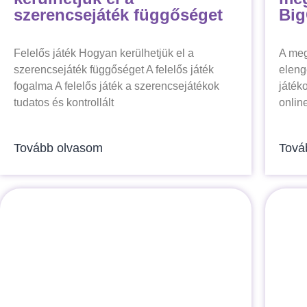
szerencsejáték függőséget
Big
Felelős játék Hogyan kerülhetjük el a
A meg
szerencsejáték függőséget A felelős játék
eleng
fogalma A felelős játék a szerencsejátékok
játék
tudatos és kontrollált
onlin
Tovább olvasom
Tová