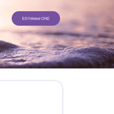
EGYéleted ONE