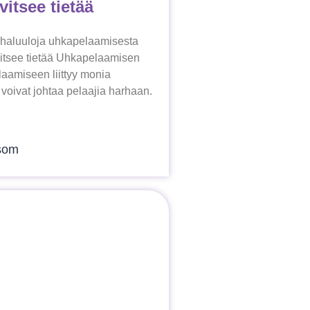
vitsee tietää
arhaluuloja uhkapelaamisesta
vitsee tietää Uhkapelaamisen
aamiseen liittyy monia
a voivat johtaa pelaajia harhaan.
som