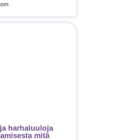
som
ja harhaluuloja
amisesta mitä