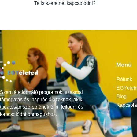
Te is szeretnél kapcsolódni?
Menü
Rólunk
EGYélet
Szemléletformáló programok, szakmai
Blog
támogatás és inspiráció azoknak, akik
Kapcsola
tudatosan szeretnének élni, fejlődni és
kapcsolódni önmagukhoz.