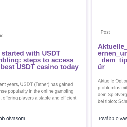
Post
ic
Aktuelle
 started with USDT
ernen_u
bling: steps to access
_dem_tip
 best USDT casino today
ür
Aktuelle Opti
cent years, USDT (Tether) has gained
problemlos mit 
se popularity in the online gambling
dein Spielve
 offering players a stable and efficient
bei tipico: Schr
bb olvasom
Tovább olva