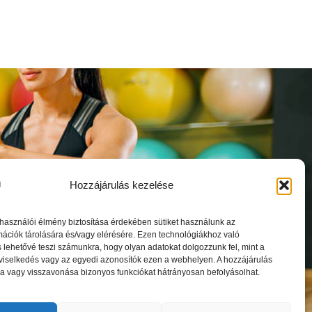
Hozzájárulás kezelése
oztató
lhasználói élmény biztosítása érdekében sütiket használunk az
ációk tárolására és/vagy elérésére. Ezen technológiákhoz való
 lehetővé teszi számunkra, hogy olyan adatokat dolgozzunk fel, mint a
viselkedés vagy az egyedi azonosítók ezen a webhelyen. A hozzájárulás
 vagy visszavonása bizonyos funkciókat hátrányosan befolyásolhat.