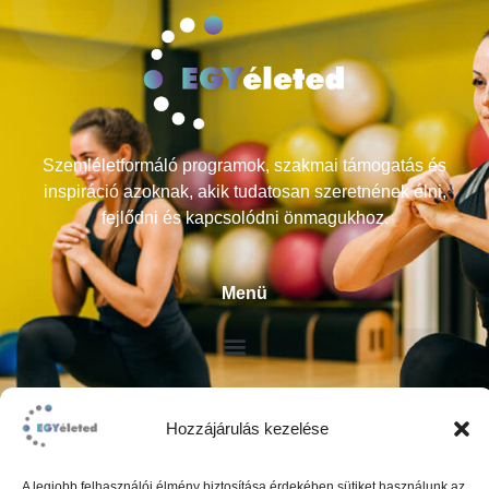
Szemléletformáló programok, szakmai támogatás és
inspiráció azoknak, akik tudatosan szeretnének élni,
fejlődni és kapcsolódni önmagukhoz.
Menü
Átláthatóság
Hozzájárulás kezelése
ÁSZF
A legjobb felhasználói élmény biztosítása érdekében sütiket használunk az