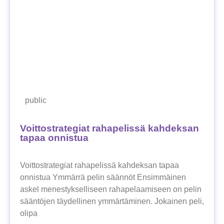
public
Voittostrategiat rahapelissä kahdeksan
tapaa onnistua
Voittostrategiat rahapelissä kahdeksan tapaa
onnistua Ymmärrä pelin säännöt Ensimmäinen
askel menestykselliseen rahapelaamiseen on pelin
sääntöjen täydellinen ymmärtäminen. Jokainen peli,
olipa