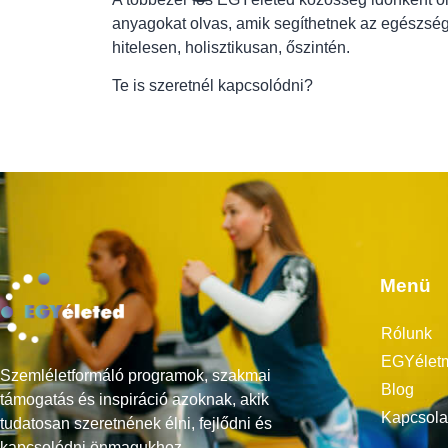
anyagokat olvas, amik segíthetnek az egészsé
hitelesen, holisztikusan, őszintén.
Te is szeretnél kapcsolódni?
Menü
Rólunk
EGYélet
Szemléletformáló programok, szakmai
Blog
támogatás és inspiráció azoknak, akik
Kapcsola
tudatosan szeretnének élni, fejlődni és
kapcsolódni önmagukhoz.