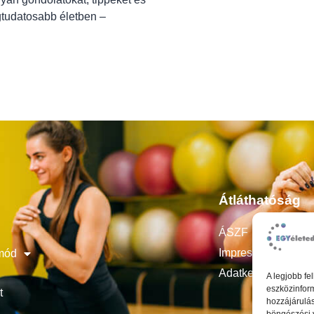
gtudatosabb életben –
Átláthatóság
ÁSZF
Impresszum
mód
Adatkezelési tájék
A legjobb fe
eszközinform
t
hozzájárulás
böngészési 