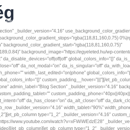
ég
31817252/
GYéletmód
Blog
Kapcsolat
.1186/s12970-021-00412-w
Section” _builder_version=”4.16″ use_background_color_gradien
background_color_gradient_stops=”rgba(118,81,160,0.75) 0%|
 background_color_gradient_start=”rgba(118,81,160,0.75)”
89,0.84)” background_image=”https://egyeleted.hu/wp-content
a_disable_devices=”off|off|off” global_colors_info=”{}” da_is_p
lose=”off” da_not_modal=”on” da_is_singular=”off” da_with_lo
th_phone=”” width_last_edited=”on|phone” global_colors_info=”
obal_colors_info=”{}” custom_padding__hover=”|||”][/et_pb_colu
one” admin_label=”Blog Section” _builder_version=”4.16″ back
stom_padding_tablet=”” custom_padding_phone=”40px||40px||fals
t_intent=”off” da_has_close=”on” da_alt_close=”off” da_dark_cl
_row _builder_version=”4.16″ width_tablet=”90%” width_phone=
_2″][et_pb_column type=”1_2″ _builder_version=”4.16″ custom_pa
”https://www.youtube.com/watch?v=xFWiWEdzE28″ _builder_ver
ideo][/et_pb_column][et_pb_column type=”1_2″ _builder_versio