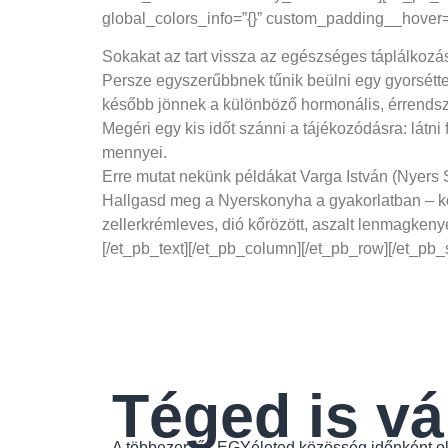
global_colors_info=”{}” custom_padding__hover=”
Sokakat az tart vissza az egészséges táplálkozá
Persze egyszerűbbnek tűnik beülni egy gyorsé
később jönnek a különböző hormonális, érrendsze
Megéri egy kis időt szánni a tájékozódásra:
látni
mennyei.
Erre mutat nekünk példákat Varga István (
Nyers 
Hallgasd meg a Nyerskonyha a gyakorlatban – kom
zellerkrémleves, dió kőrözött, aszalt lenmagkenyé
[/et_pb_text][/et_pb_column][/et_pb_row][/et_pb_
Téged is vá
A többezer fős EGYéleted közösség időnként ol