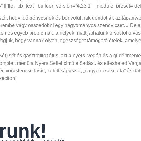
|||”][et_pb_text _builder_version=”4.23.1″ _module_preset=”de
stól, hogy időigényesnek és bonyolultnak gondolják az tápanyag
tterembe vagy összedobni egy hagyományos szendvicset… De az
ri és egyéb problémák, amelyek miatt járhatunk orvostól orvos
 fogjuk, hogy vannak olyan, egészséget támogató ételek, amelyeke
Séf
) séf és gasztrofilozófus, aki a nyers, vegán és a gluténmen
plett menü a Nyers Séffel című előadást, és ellesheted Varga 
r, vöröslencse fasírt, töltött káposzta, „nagyon csokitorta” és d
section]
runk!
yan gondolatokat, tippeket és