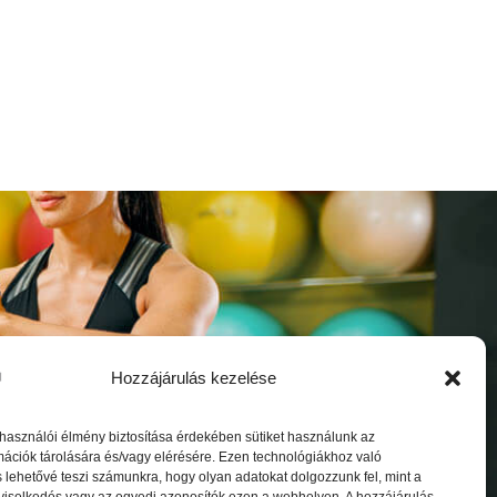
Hozzájárulás kezelése
oztató
lhasználói élmény biztosítása érdekében sütiket használunk az
ációk tárolására és/vagy elérésére. Ezen technológiákhoz való
 lehetővé teszi számunkra, hogy olyan adatokat dolgozzunk fel, mint a
viselkedés vagy az egyedi azonosítók ezen a webhelyen. A hozzájárulás