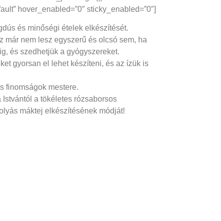
fault” hover_enabled=”0″ sticky_enabled=”0″]
dús és minőségi ételek elkészítését.
 már nem lesz egyszerű és olcsó sem, ha
ig, és szedhetjük a gyógyszereket.
t gyorsan el lehet készíteni, és az ízük is
tes finomságok mestere.
Istvántól a tökéletes rózsaborsos
atolyás máktej elkészítésének módját!