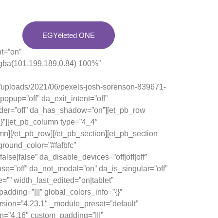
EGYéleted ONE
t=”on”
rgba(101,199,189,0.84) 100%”
/uploads/2021/06/pexels-josh-sorenson-839671-
opup=”off” da_exit_intent=”off”
ader=”off” da_has_shadow=”on”][et_pb_row
{}”][et_pb_column type=”4_4″
mn][/et_pb_row][/et_pb_section][et_pb_section
ground_color=”#fafbfc”
e|false” da_disable_devices=”off|off|off”
ose=”off” da_not_modal=”on” da_is_singular=”off”
”” width_last_edited=”on|tablet”
dding=”|||” global_colors_info=”{}”
sion=”4.23.1″ _module_preset=”default”
n=”4.16″ custom_padding=”|||”