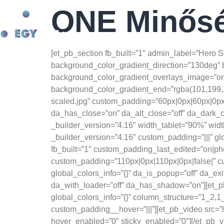
Anatomie van spiergroei:
ONE Minős
beste website voor de verkoop van steroïdeproducten -
test e kopen
Advanced Hypertrophy Techniques -
https://pubmed.ncbi.nlm.nih.gov/
Rólunk
E
Ergogene hulpmiddelen -
https://jissn.biomedcentral.com/articles/10
[et_pb_section fb_built=”1″ admin_label=”Hero 
Osmosis EPO -
https://www.youtube.com/watch?v=6Y4Wl2qM6mE
background_color_gradient_direction=”130deg” 
background_color_gradient_overlays_image=”on”
background_color_gradient_end=”rgba(101,199,1
scaled.jpg” custom_padding=”60px|0px|60px|0px” d
da_has_close=”on” da_alt_close=”off” da_dark_c
_builder_version=”4.16″ width_tablet=”90%” wid
_builder_version=”4.16″ custom_padding=”|||” gl
fb_built=”1″ custom_padding_last_edited=”on|ph
custom_padding=”110px|0px|110px|0px|false|” cu
global_colors_info=”{}” da_is_popup=”off” da_exi
da_with_loader=”off” da_has_shadow=”on”][et_pb
global_colors_info=”{}” column_structure=”1_2,1
custom_padding__hover=”|||”][et_pb_video src=
hover_enabled=”0″ sticky_enabled=”0″][/et_pb_v