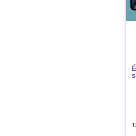
É
s
T