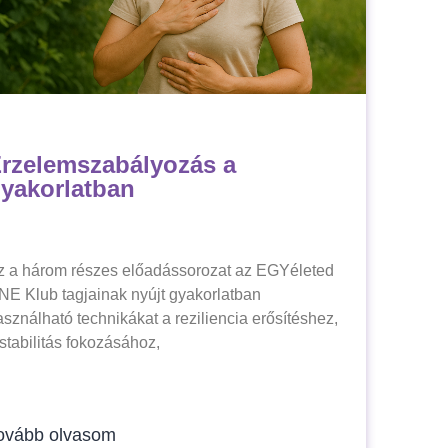
rzelemszabályozás a
yakorlatban
z a három részes előadássorozat az EGYéleted
NE Klub tagjainak nyújt gyakorlatban
asználható technikákat a reziliencia erősítéshez,
stabilitás fokozásához,
ovább olvasom