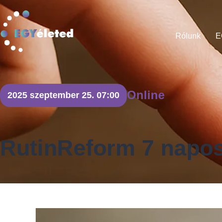
Rólunk
E
Online
2025 szeptember 25. 07:00
RutinReform 7 napos