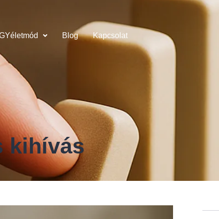
GYéletmód
Blog
Kapcsolat
 kihívás