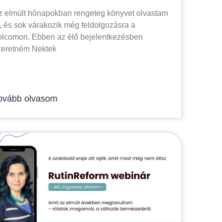
z elmúlt hónapokban rengeteg könyvet olvastam
l, és sok várakozik még feldolgozásra a
olcomon. Ebben az élő bejelentkezésben
zeretném Nektek
ovább olvasom