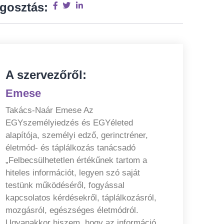
gosztás:
A szervezőről:
Emese
Takács-Naár Emese Az
EGYszemélyiedzés és EGYéleted
alapítója, személyi edző, gerinctréner,
életmód- és táplálkozás tanácsadó
„Felbecsülhetetlen értékűnek tartom a
hiteles információt, legyen szó saját
testünk működéséről, fogyással
kapcsolatos kérdésekről, táplálkozásról,
mozgásról, egészséges életmódról.
Ugyanakkor hiszem, hogy az információ