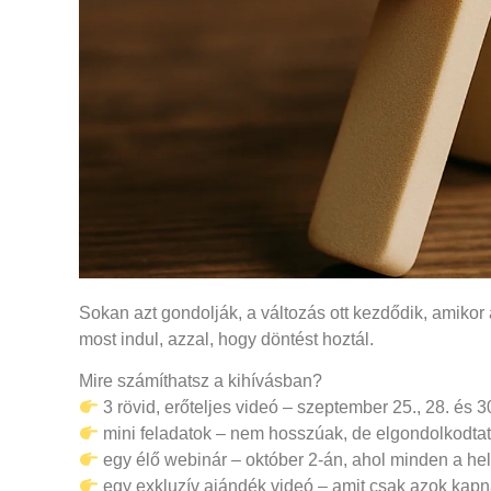
Sokan azt gondolják, a változás ott kezdődik, amikor a 
most indul, azzal, hogy döntést hoztál.
Mire számíthatsz a kihívásban?
3 rövid, erőteljes videó – szeptember 25., 28. és 
mini feladatok – nem hosszúak, de elgondolkodta
egy élő webinár – október 2-án, ahol minden a hel
egy exkluzív ajándék videó – amit csak azok kapn