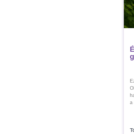
É
g
E
O
h
a 
T