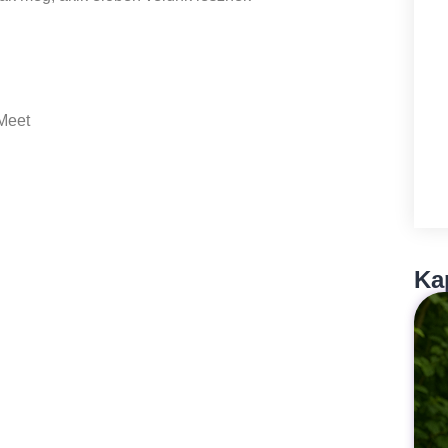
 Meet
Ka