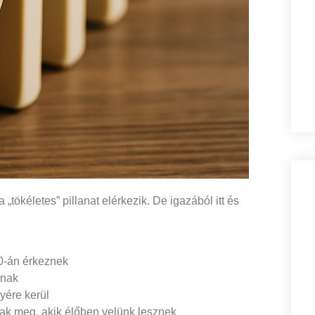
„tökéletes” pillanat elérkezik. De igazából itt és
30-án érkeznek
tnak
yére kerül
ak meg, akik élőben velünk lesznek