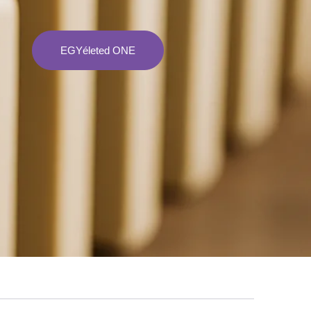
EGYéleted ONE