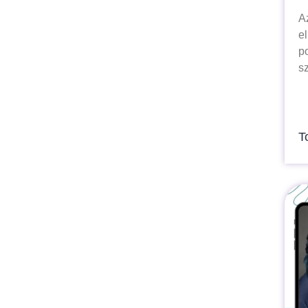
A
e
p
s
T