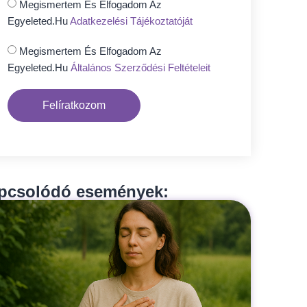
Megismertem És Elfogadom Az
Egyeleted.hu
Adatkezelési Tájékoztatóját
Megismertem És Elfogadom Az
Egyeleted.hu
Általános Szerződési Feltételeit
Felíratkozom
pcsolódó események: